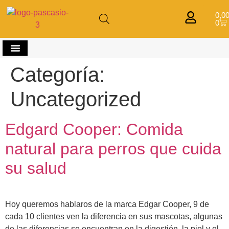
0,0
0
Comprar por mascota
Categoría:
Uncategorized
Edgard Cooper: Comida
natural para perros que cuida
su salud
Hoy queremos hablaros de la marca Edgar Cooper, 9 de
cada 10 clientes ven la diferencia en sus mascotas, algunas
de las diferencias se encuentran en la digestión, la piel y el