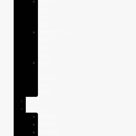
Comida
seca
para
gatos
Complementos
alimenticios
para
gatos
Salud
y
cuidado
para
gatos
Caballos
Roedores
Hámster
Húrones
Chinchilla