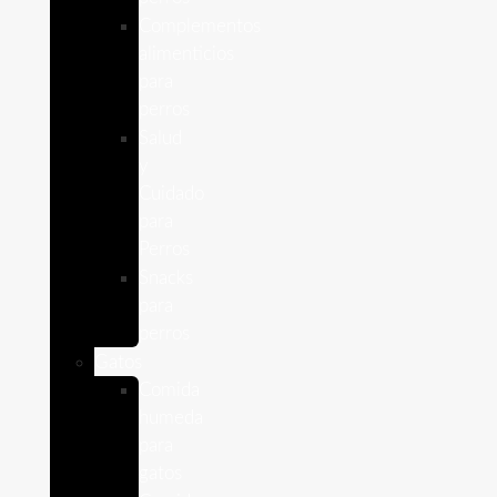
Complementos
alimenticios
para
perros
Salud
y
Cuidado
para
Perros
Snacks
para
perros
Gatos
Comida
humeda
para
gatos