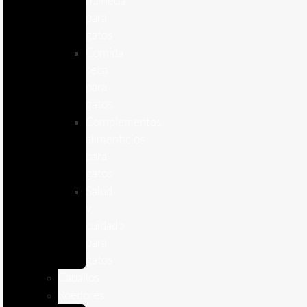
humeda
para
gatos
Comida
seca
para
gatos
Complementos
alimenticios
para
gatos
Salud
y
cuidado
para
gatos
Caballos
Roedores