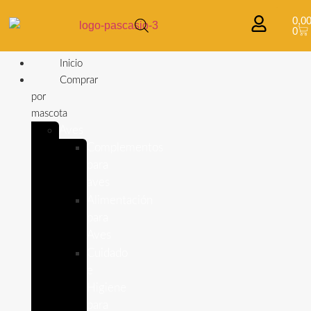
0,0
0
Inicio
Comprar
por
mascota
Aves
Complementos
para
aves
Alimentación
para
Aves
Cuidado
e
Higiene
para