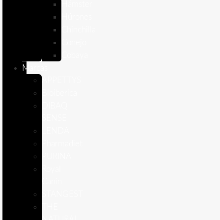
Hámster
Húrones
Chinchilla
Conejo
Cobaya
Marcas
APPETTYS
Bioiberica
DIBAQ
SENSE
LENDA
Pharmadiet
PURINA
Royal
Canin
STANGEST
THE
NATURAL