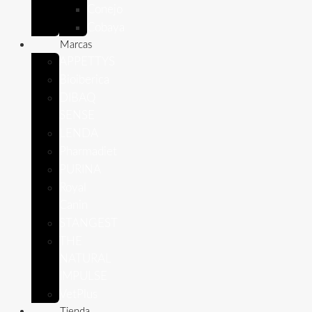
Conejo
Cobaya
Marcas
APPETTYS
Bioiberica
DIBAQ
SENSE
LENDA
Pharmadiet
PURINA
Royal
Canin
STANGEST
THE
NATURAL
IMPULSE
VetPlus
Tienda