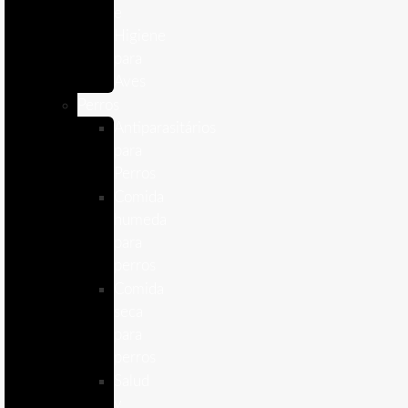
e
Higiene
para
Aves
Perros
Antiparasitários
para
Perros
Comida
humeda
para
perros
Comida
seca
para
perros
Salud
y