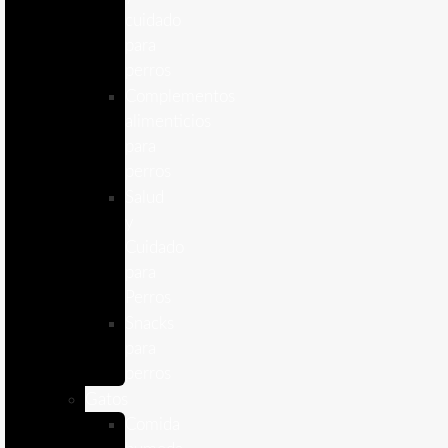
cuidado
para
perros
Complementos
alimenticios
para
perros
Salud
y
Cuidado
para
Perros
Snacks
para
perros
Gatos
Comida