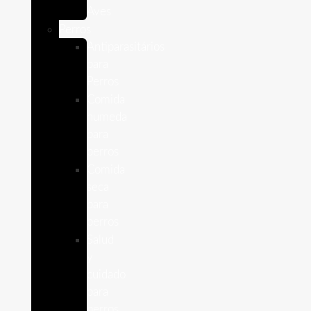
Aves
Perros
Antiparasitários
para
Perros
Comida
humeda
para
perros
Comida
seca
para
perros
Salud
y
cuidado
para
perros