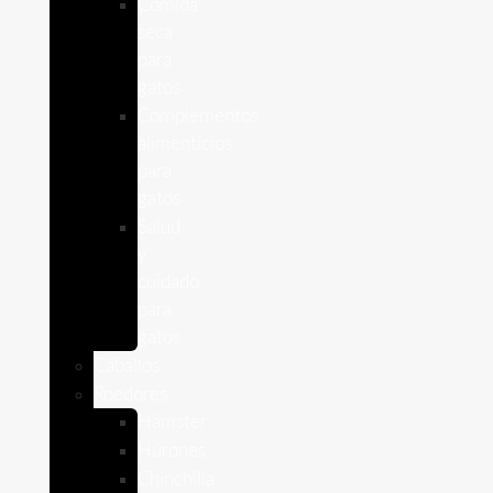
Comida
seca
para
gatos
Complementos
alimenticios
para
gatos
Salud
y
cuidado
para
gatos
Caballos
Roedores
Hámster
Húrones
Chinchilla