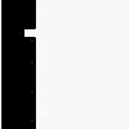
e
Higiene
para
Aves
Perros
Antiparasitários
para
Perros
Comida
humeda
para
perros
Comida
seca
para
perros
Salud
y