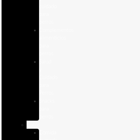
cuidado
para
perros
Complementos
alimenticios
para
perros
Salud
y
Cuidado
para
Perros
Snacks
para
perros
Gatos
Comida