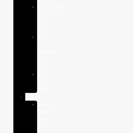
Complementos
alimenticios
para
perros
Salud
y
Cuidado
para
Perros
Snacks
para
perros
Gatos
Comida
humeda
para
gatos