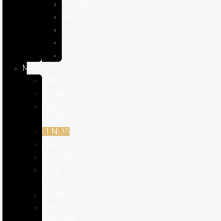
Hámster
Húrones
Chinchilla
Conejo
Cobaya
Marcas
APPETTYS
Bioiberica
DIBAQ
SENSE
LENDA
Pharmadiet
PURINA
Royal
Canin
STANGEST
THE
NATURAL