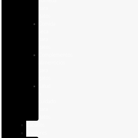
humeda
para
gatos
Comida
seca
para
gatos
Complementos
alimenticios
para
gatos
Salud
y
cuidado
para
gatos
Caballos
Roedores