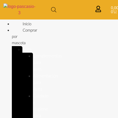
0,0
0
Inicio
Comprar
por
mascota
Aves
Complementos
para
aves
Alimentación
para
Aves
Cuidado
e
Higiene
para