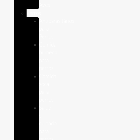
Aves
Perros
Antiparasitários
para
Perros
Comida
humeda
para
perros
Comida
seca
para
perros
Salud
y
cuidado
para
perros