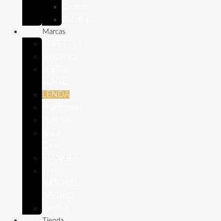
Conejo
Cobaya
Marcas
APPETTYS
Bioiberica
DIBAQ
SENSE
LENDA
Pharmadiet
PURINA
Royal
Canin
STANGEST
THE
NATURAL
IMPULSE
VetPlus
Tienda