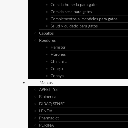
Comida humeda para gatos
Comida seca para gatos
Complementos alimenticios para gatos
Salud y cuidado para gatos
Caballos
Roedores
Hámster
Húrones
Chinchilla
Conejo
Cobaya
Marcas
APPETTYS
Bioiberica
DIBAQ SENSE
LENDA
Pharmadiet
PURINA