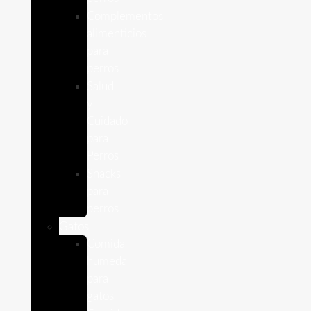
Complementos
alimenticios
para
perros
Salud
y
Cuidado
para
Perros
Snacks
para
perros
Gatos
Comida
humeda
para
gatos