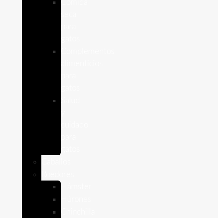
Comida
seca
para
gatos
Complementos
alimenticios
para
gatos
Salud
y
cuidado
para
gatos
Caballos
Roedores
Hámster
Húrones
Chinchilla