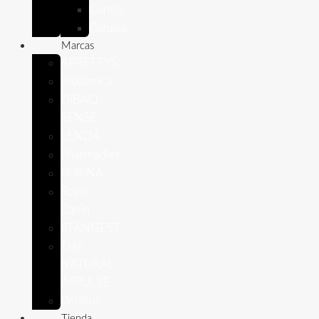
Conejo
Cobaya
Marcas
APPETTYS
Bioiberica
DIBAQ
SENSE
LENDA
Pharmadiet
PURINA
Royal
Canin
STANGEST
THE
NATURAL
IMPULSE
VetPlus
Tienda