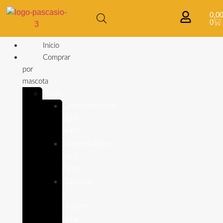
0,0
0
Inicio
Comprar
por
mascota
Aves
Complementos
para
aves
Alimentación
para
Aves
Cuidado
e
Higiene
para