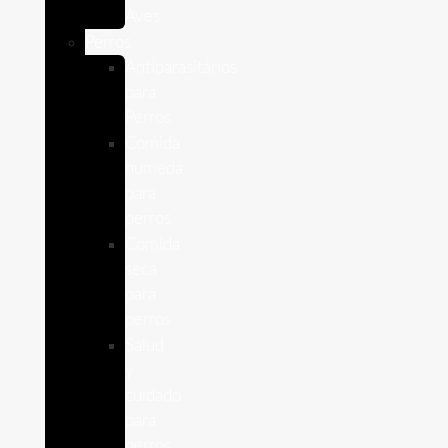
Aves
Perros
Antiparasitários
para
Perros
Comida
humeda
para
perros
Comida
seca
para
perros
Salud
y
cuidado
para
perros