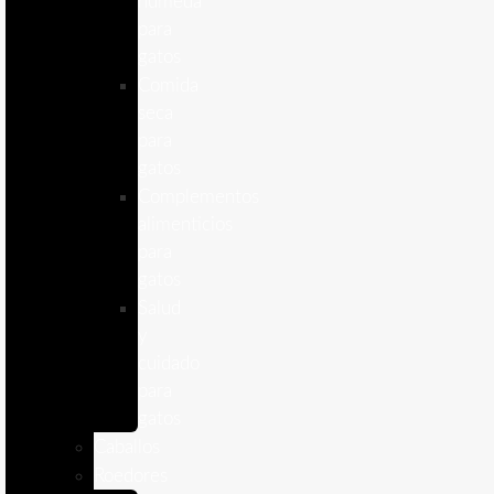
humeda
para
gatos
Comida
seca
para
gatos
Complementos
alimenticios
para
gatos
Salud
y
cuidado
para
gatos
Caballos
Roedores