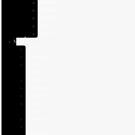
Hámster
Húrones
Chinchilla
Conejo
Cobaya
Marcas
APPETTYS
Bioiberica
DIBAQ
SENSE
LENDA
Pharmadiet
PURINA
Royal
Canin
STANGEST
THE
NATURAL