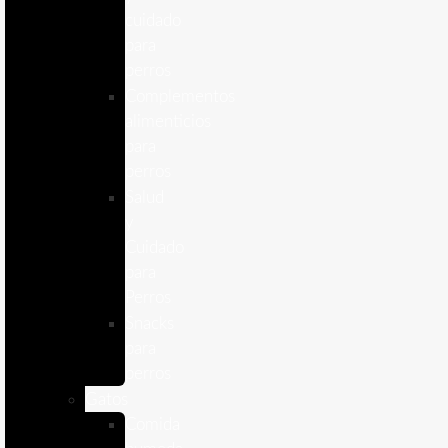
cuidado
para
perros
Complementos
alimenticios
para
perros
Salud
y
Cuidado
para
Perros
Snacks
para
perros
Gatos
Comida