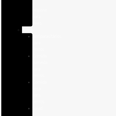
e
Higiene
para
Aves
Perros
Antiparasitários
para
Perros
Comida
humeda
para
perros
Comida
seca
para
perros
Salud
y