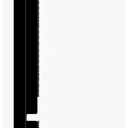
para
perros
Salud
y
cuidado
para
perros
Complementos
alimenticios
para
perros
Salud
y
Cuidado
para
Perros
Snacks
para
perros
Gatos
Comida