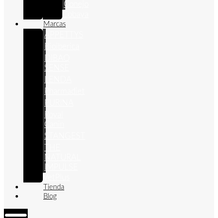
Conejo
Cobaya
Marcas
APPETTYS
Bioiberica
DIBAQ
SENSE
LENDA
Pharmadiet
PURINA
Royal
Canin
STANGEST
THE
NATURAL
IMPULSE
VetPlus
Tienda
Blog