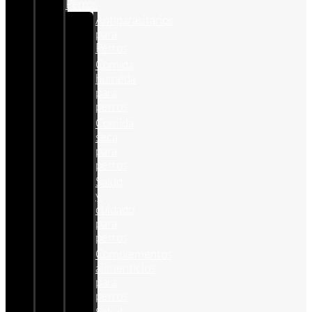
Perros
Antiparasitários
para
Perros
Comida
humeda
para
perros
Comida
seca
para
perros
Salud
y
cuidado
para
perros
Complementos
alimenticios
para
perros