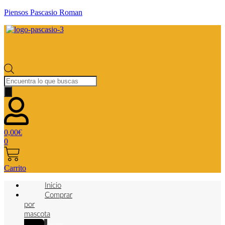
Piensos Pascasio Roman
Búsqueda
de
productos
0,00
€
0
Carrito
Inicio
Comprar
por
mascota