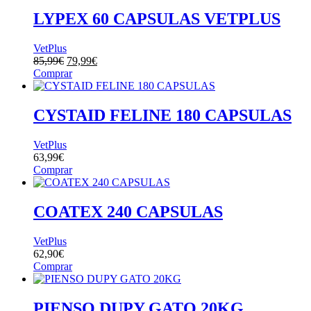
LYPEX 60 CAPSULAS VETPLUS
VetPlus
El
El
85,99
€
79,99
€
precio
precio
Comprar
original
actual
era:
es:
85,99€.
79,99€.
CYSTAID FELINE 180 CAPSULAS
VetPlus
63,99
€
Comprar
COATEX 240 CAPSULAS
VetPlus
62,90
€
Comprar
PIENSO DUPY GATO 20KG