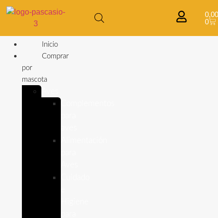
0,0
0
Inicio
Comprar
por
mascota
Aves
Complementos
para
aves
Alimentación
para
Aves
Cuidado
e
Higiene
para