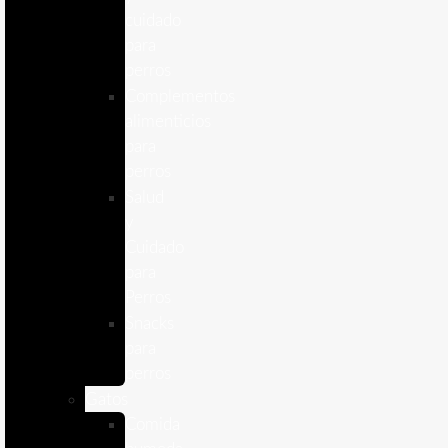
cuidado
para
perros
Complementos
alimenticios
para
perros
Salud
y
Cuidado
para
Perros
Snacks
para
perros
Gatos
Comida