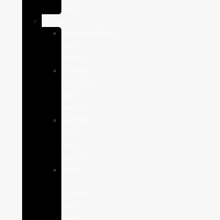
Aves
Perros
Antiparasitários
para
Perros
Comida
humeda
para
perros
Comida
seca
para
perros
Salud
y
cuidado
para
perros