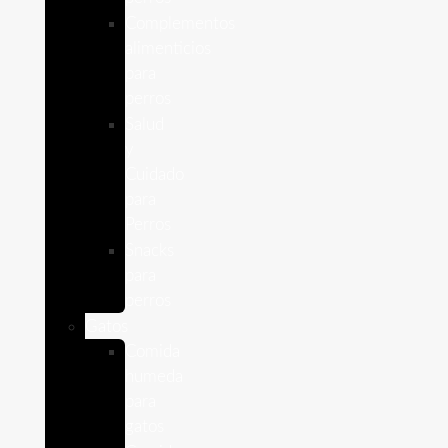
Complementos
alimenticios
para
perros
Salud
y
Cuidado
para
Perros
Snacks
para
perros
Gatos
Comida
humeda
para
gatos