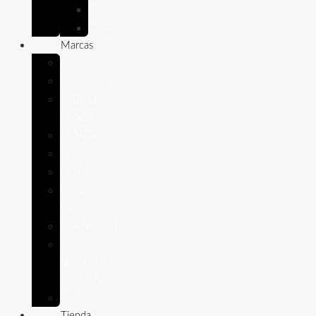
Conejo
Cobaya
Marcas
APPETTYS
Bioiberica
DIBAQ
SENSE
LENDA
Pharmadiet
PURINA
Royal
Canin
STANGEST
THE
NATURAL
IMPULSE
VetPlus
Tienda