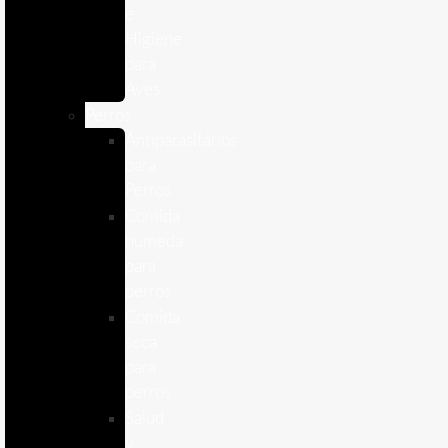
e
Higiene
para
Aves
Perros
Antiparasitários
para
Perros
Comida
humeda
para
perros
Comida
seca
para
perros
Salud
y