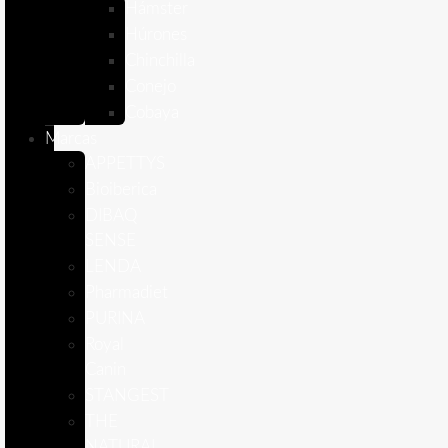
Hámster
Húrones
Chinchilla
Conejo
Cobaya
Marcas
APPETTYS
Bioiberica
DIBAQ
SENSE
LENDA
Pharmadiet
PURINA
Royal
Canin
STANGEST
THE
NATURAL