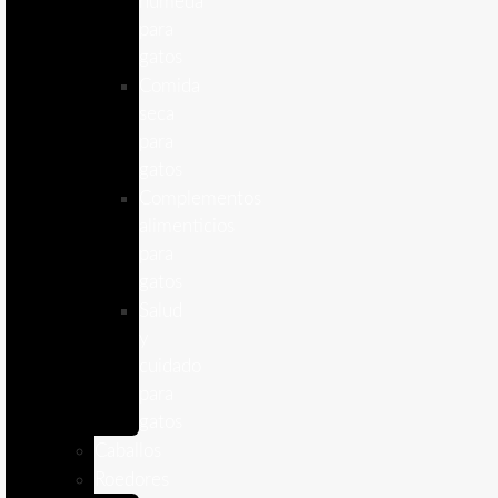
humeda
para
gatos
Comida
seca
para
gatos
Complementos
alimenticios
para
gatos
Salud
y
cuidado
para
gatos
Caballos
Roedores