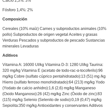
Calcio 2,3%: 3%
Fósforo 1,4%: 2%
Composición
Cereales (10% maíz) Carnes y subproductos animales (10%
pollo) Subproductos de origen vegetal Aceites y grasas
Verduras Pescados y subproductos de pescado Sustancias
minerales Levaduras
Aditivos
Vitamina A: 16000 UI/kg Vitamina D-3: 1280 UI/kg Taurina:
320 mg/kg Vitamina E (acetato de todo-rac-α-tocoferilo):96
mg/kg Cobre (sulfato cúprico pentahidratado):13 (51) mg /kg
Hierro (sulfato ferroso monohidratado):64 (213) mg/kg Yodo
(Yodato de calcio anhidro):1,6 (2,6) mg/kg Manganeso
(Oxido Manganoso):26 (42) mg/kg Zinc (Óxido de zinc):83
(115) mg/kg Selenio (Selenito de sodio):0,19 (0,47) mg/kg
Sepiolita:350 mg/kg Antioxidantes y conservantes Aditivos