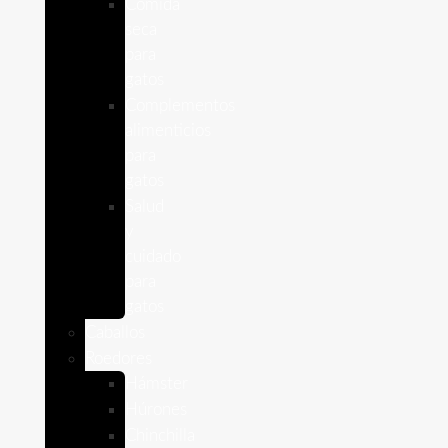
Comida
seca
para
gatos
Complementos
alimenticios
para
gatos
Salud
y
cuidado
para
gatos
Caballos
Roedores
Hámster
Húrones
Chinchilla