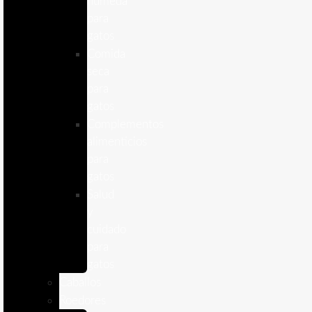
humeda
para
gatos
Comida
seca
para
gatos
Complementos
alimenticios
para
gatos
Salud
y
cuidado
para
gatos
Caballos
Roedores