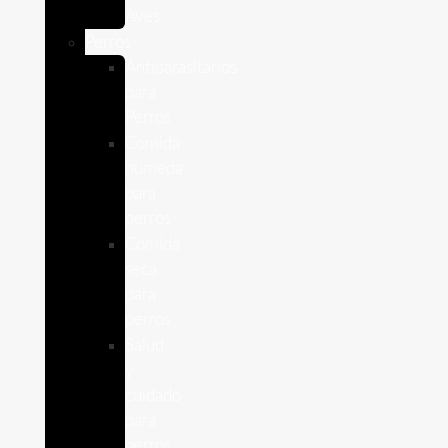
Aves
Perros
Antiparasitários
para
Perros
Comida
humeda
para
perros
Comida
seca
para
perros
Salud
y
cuidado
para
perros