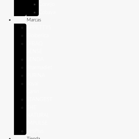
Conejo
Cobaya
Marcas
APPETTYS
Bioiberica
DIBAQ
SENSE
LENDA
Pharmadiet
PURINA
Royal
Canin
STANGEST
THE
NATURAL
IMPULSE
VetPlus
Tienda