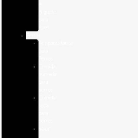
e
Higiene
para
Aves
Perros
Antiparasitários
para
Perros
Comida
humeda
para
perros
Comida
seca
para
perros
Salud
y