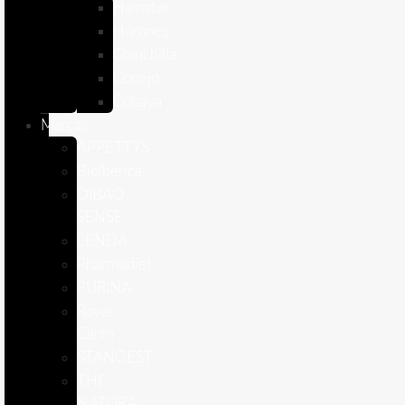
Hámster
Húrones
Chinchilla
Conejo
Cobaya
Marcas
APPETTYS
Bioiberica
DIBAQ
SENSE
LENDA
Pharmadiet
PURINA
Royal
Canin
STANGEST
THE
NATURAL