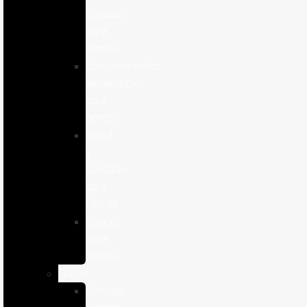
cuidado
para
perros
Complementos
alimenticios
para
perros
Salud
y
Cuidado
para
Perros
Snacks
para
perros
Gatos
Comida