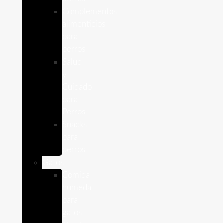
Complementos
alimenticios
para
perros
Salud
y
Cuidado
para
Perros
Snacks
para
perros
Gatos
Comida
humeda
para
gatos