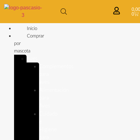
0,0
0
Inicio
Comprar
por
mascota
Aves
Complementos
para
aves
Alimentación
para
Aves
Cuidado
e
Higiene
para