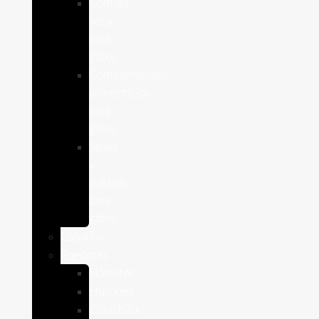
Comida
seca
para
gatos
Complementos
alimenticios
para
gatos
Salud
y
cuidado
para
gatos
Caballos
Roedores
Hámster
Húrones
Chinchilla