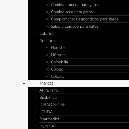
Comida humeda para gatos
Comida seca para gatos
Complementos alimenticios para gatos
Salud y cuidado para gatos
Caballos
Roedores
Hámster
Húrones
Chinchilla
Conejo
Cobaya
Marcas
APPETTYS
Bioiberica
DIBAQ SENSE
LENDA
Pharmadiet
PURINA