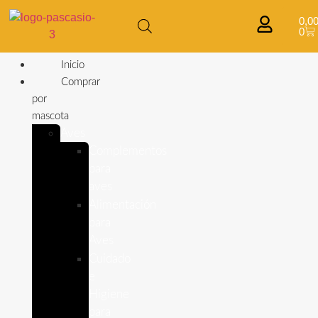
0,0
0
Inicio
Comprar
por
mascota
Aves
Complementos
para
aves
Alimentación
para
Aves
Cuidado
e
Higiene
para