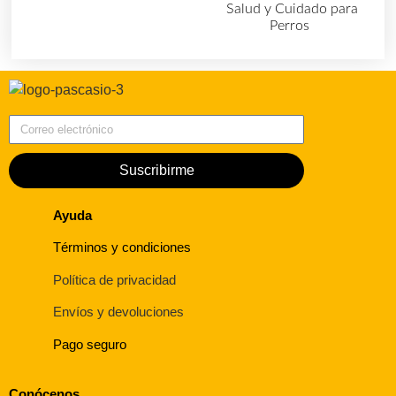
Salud y Cuidado para
Perros
(727)
Correo electrónico
Suscribirme
Ayuda
Términos y condiciones
Política de privacidad
Envíos y devoluciones
Pago seguro
Conócenos