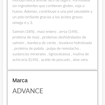
monoproteica animal fácil de digerir. Formulada
sin ingredientes que contienen gluten, soja o
huevo. Además, contribuye a una piel saludable y
un pelo brillante gracias a los ácidos grasos
omega 6 y 3.
Salmón (18%) , maíz entero , arroz (14%) ,
proteína de maíz , proteínas deshidratadas de
salmón , manteca de cerdo , levadura hidrolizada
, proteína de patata , pulpa de remolacha ,
sustancias minerales , lignocelulosa , inulina de
achicoria (0,4%) , aceite de pescado , aloe vera.
Marca
ADVANCE