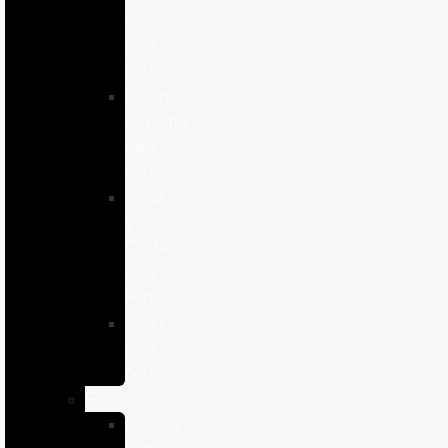
cuidado
para
perros
Complementos
alimenticios
para
perros
Salud
y
Cuidado
para
Perros
Snacks
para
perros
Gatos
Comida