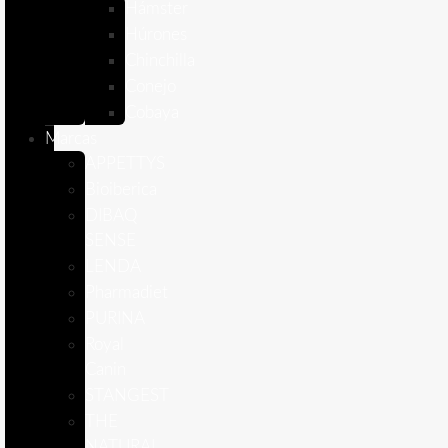
Hámster
Húrones
Chinchilla
Conejo
Cobaya
Marcas
APPETTYS
Bioiberica
DIBAQ
SENSE
LENDA
Pharmadiet
PURINA
Royal
Canin
STANGEST
THE
NATURAL