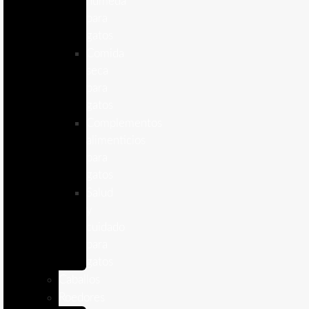
humeda
para
gatos
Comida
seca
para
gatos
Complementos
alimenticios
para
gatos
Salud
y
cuidado
para
gatos
Caballos
Roedores