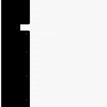
e
Higiene
para
Aves
Perros
Antiparasitários
para
Perros
Comida
humeda
para
perros
Comida
seca
para
perros
Salud
y