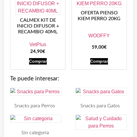
OFERTA PIENSO
KIEM PERRO 20KG
CALMEX KIT DE
INICIO DIFUSOR +
RECAMBIO 40ML
WOOFFY
VetPlus
59,00
€
24,90
€
Comprar
Comprar
Te puede interesar:
Snacks para Perros
Snacks para Gatos
(219)
(30)
Sin categoria
(4)