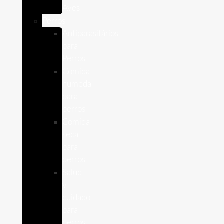
Aves
Perros
Antiparasitários
para
Perros
Comida
humeda
para
perros
Comida
seca
para
perros
Salud
y
cuidado
para
perros