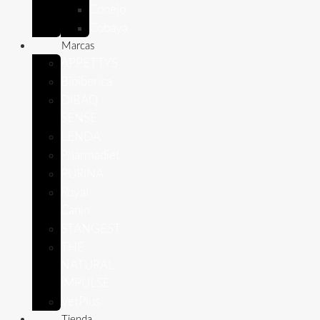
Conejo
Cobaya
Marcas
APPETTYS
Bioiberica
DIBAQ
SENSE
LENDA
Pharmadiet
PURINA
Royal
Canin
STANGEST
THE
NATURAL
IMPULSE
VetPlus
Tienda