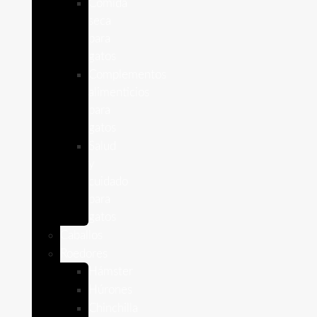
Comida
seca
para
gatos
Complementos
alimenticios
para
gatos
Salud
y
cuidado
para
gatos
Caballos
Roedores
Hámster
Húrones
Chinchilla