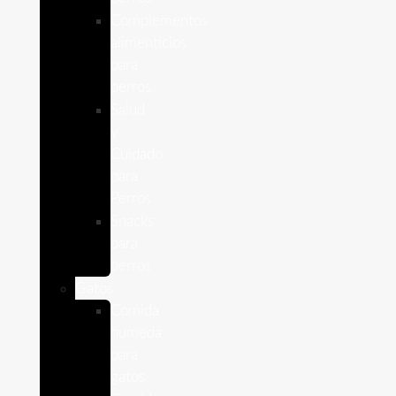
Complementos
alimenticios
para
perros
Salud
y
Cuidado
para
Perros
Snacks
para
perros
Gatos
Comida
humeda
para
gatos