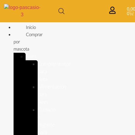
0,0
0
Inicio
Comprar
por
mascota
Aves
Complementos
para
aves
Alimentación
para
Aves
Cuidado
e
Higiene
para