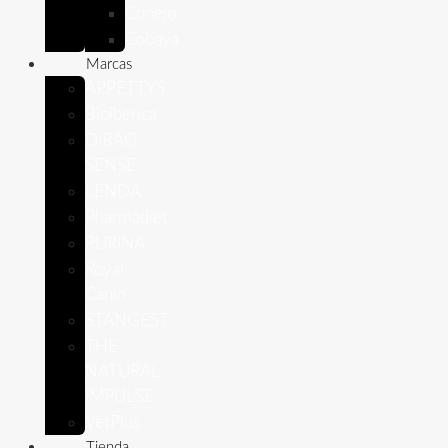
Conejo
Cobaya
Marcas
APPETTYS
Bioiberica
DIBAQ
SENSE
LENDA
Pharmadiet
PURINA
Royal
Canin
STANGEST
THE
NATURAL
IMPULSE
VetPlus
Tienda