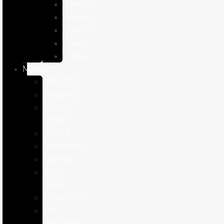
Hámster
Húrones
Chinchilla
Conejo
Cobaya
Marcas
APPETTYS
Bioiberica
DIBAQ
SENSE
LENDA
Pharmadiet
PURINA
Royal
Canin
STANGEST
THE
NATURAL