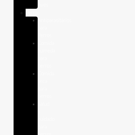
Aves
Perros
Antiparasitários
para
Perros
Comida
humeda
para
perros
Comida
seca
para
perros
Salud
y
cuidado
para
perros