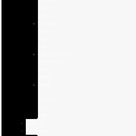
humeda
para
gatos
Comida
seca
para
gatos
Complementos
alimenticios
para
gatos
Salud
y
cuidado
para
gatos
Caballos
Roedores