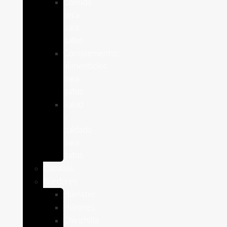
Comida
seca
para
gatos
Complementos
alimenticios
para
gatos
Salud
y
cuidado
para
gatos
Caballos
Roedores
Hámster
Húrones
Chinchilla