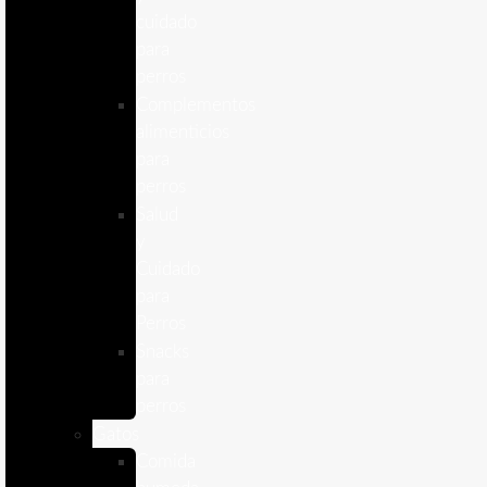
cuidado
para
perros
Complementos
alimenticios
para
perros
Salud
y
Cuidado
para
Perros
Snacks
para
perros
Gatos
Comida