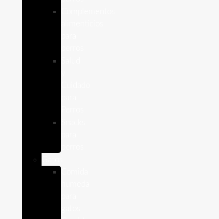
Complementos
alimenticios
para
perros
Salud
y
Cuidado
para
Perros
Snacks
para
perros
Gatos
Comida
humeda
para
gatos