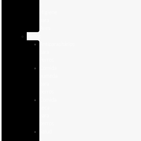
e
Higiene
para
Aves
Perros
Antiparasitários
para
Perros
Comida
humeda
para
perros
Comida
seca
para
perros
Salud
y