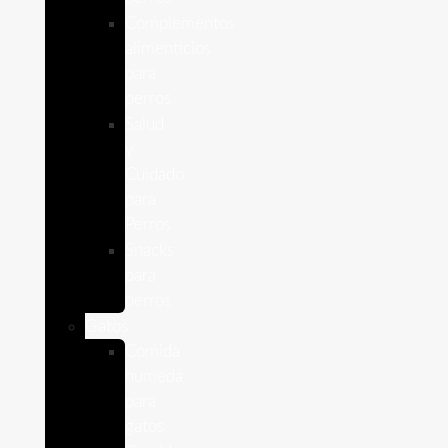
Complementos
alimenticios
para
perros
Salud
y
Cuidado
para
Perros
Snacks
para
perros
Gatos
Comida
humeda
para
gatos