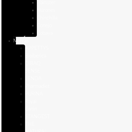
Hámster
Húrones
Chinchilla
Conejo
Cobaya
Marcas
APPETTYS
Bioiberica
DIBAQ
SENSE
LENDA
Pharmadiet
PURINA
Royal
Canin
STANGEST
THE
NATURAL