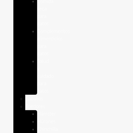
Comida
seca
para
gatos
Complementos
alimenticios
para
gatos
Salud
y
cuidado
para
gatos
Caballos
Roedores
Hámster
Húrones
Chinchilla