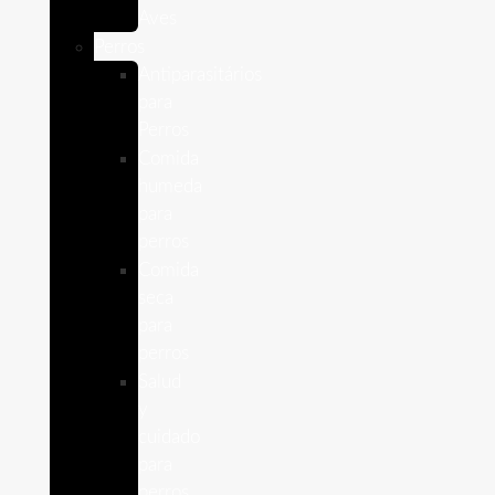
Aves
Perros
Antiparasitários
para
Perros
Comida
humeda
para
perros
Comida
seca
para
perros
Salud
y
cuidado
para
perros