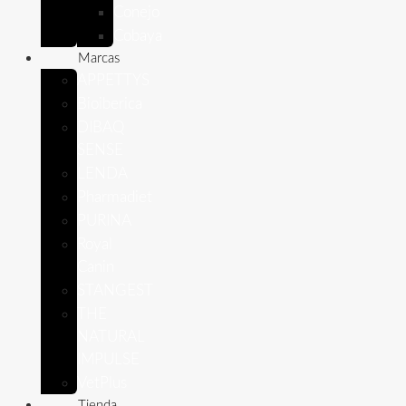
Conejo
Cobaya
Marcas
APPETTYS
Bioiberica
DIBAQ
SENSE
LENDA
Pharmadiet
PURINA
Royal
Canin
STANGEST
THE
NATURAL
IMPULSE
VetPlus
Tienda