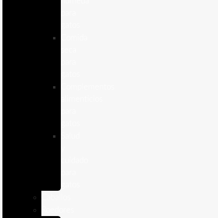
humeda
para
gatos
Comida
seca
para
gatos
Complementos
alimenticios
para
gatos
Salud
y
cuidado
para
gatos
Caballos
Roedores