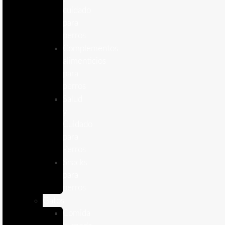
cuidado
para
perros
Complementos
alimenticios
para
perros
Salud
y
Cuidado
para
Perros
Snacks
para
perros
Gatos
Comida