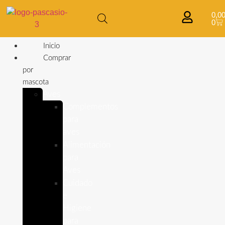
0,0
0
Inicio
Comprar
por
mascota
Aves
Complementos
para
aves
Alimentación
para
Aves
Cuidado
e
Higiene
para