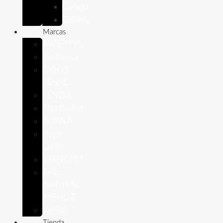
Conejo
Cobaya
Marcas
APPETTYS
Bioiberica
DIBAQ
SENSE
LENDA
Pharmadiet
PURINA
Royal
Canin
STANGEST
THE
NATURAL
IMPULSE
VetPlus
Tienda