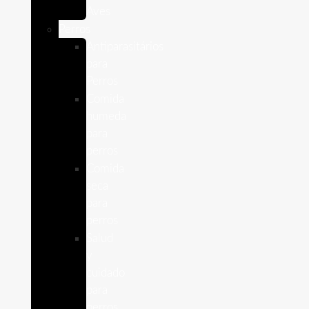
Aves
Perros
Antiparasitários
para
Perros
Comida
humeda
para
perros
Comida
seca
para
perros
Salud
y
cuidado
para
perros