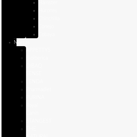
Hámster
Húrones
Chinchilla
Conejo
Cobaya
Marcas
APPETTYS
Bioiberica
DIBAQ
SENSE
LENDA
Pharmadiet
PURINA
Royal
Canin
STANGEST
THE
NATURAL