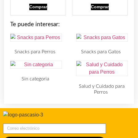
Comprar
Comprar
Te puede interesar:
Snacks para Perros
Snacks para Gatos
(219)
(30)
Sin categoria
(4)
Salud y Cuidado para
Perros
(727)
Correo electrónico