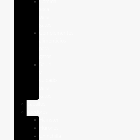
Comida
seca
para
gatos
Complementos
alimenticios
para
gatos
Salud
y
cuidado
para
gatos
Caballos
Roedores
Hámster
Húrones
Chinchilla