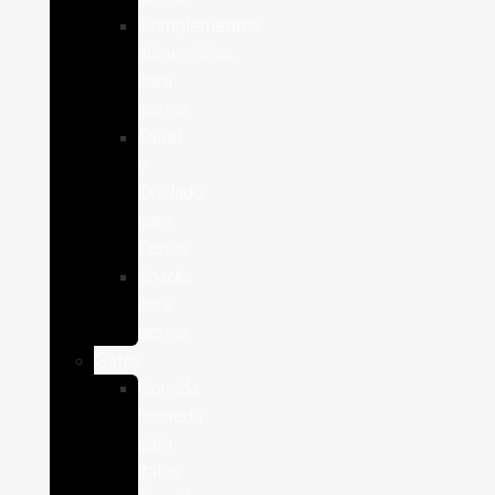
Complementos
alimenticios
para
perros
Salud
y
Cuidado
para
Perros
Snacks
para
perros
Gatos
Comida
humeda
para
gatos