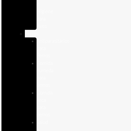
e
Higiene
para
Aves
Perros
Antiparasitários
para
Perros
Comida
humeda
para
perros
Comida
seca
para
perros
Salud
y