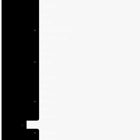
cuidado
para
perros
Complementos
alimenticios
para
perros
Salud
y
Cuidado
para
Perros
Snacks
para
perros
Gatos
Comida