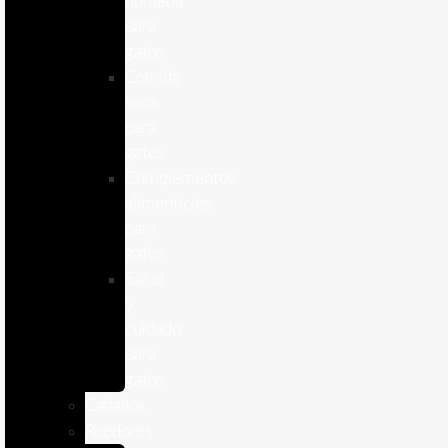
humeda
para
gatos
Comida
seca
para
gatos
Complementos
alimenticios
para
gatos
Salud
y
cuidado
para
gatos
Caballos
Roedores