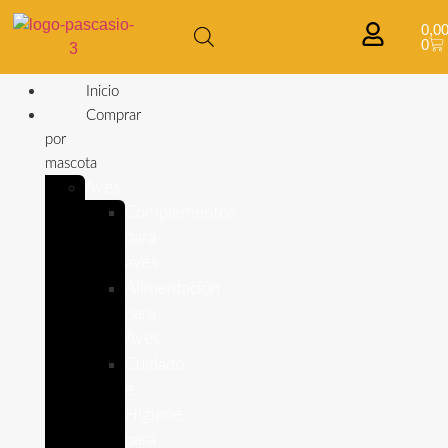
0,0
0
Inicio
Comprar
por
mascota
Aves
Complementos
para
aves
Alimentación
para
Aves
Cuidado
e
Higiene
para