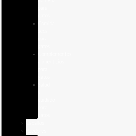
humeda
para
gatos
Comida
seca
para
gatos
Complementos
alimenticios
para
gatos
Salud
y
cuidado
para
gatos
Caballos
Roedores