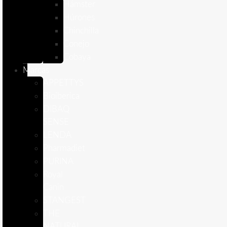
Hámster
Húrones
Chinchilla
Conejo
Cobaya
Marcas
APPETTYS
Bioiberica
DIBAQ
SENSE
LENDA
Pharmadiet
PURINA
Royal
Canin
STANGEST
THE
NATURAL