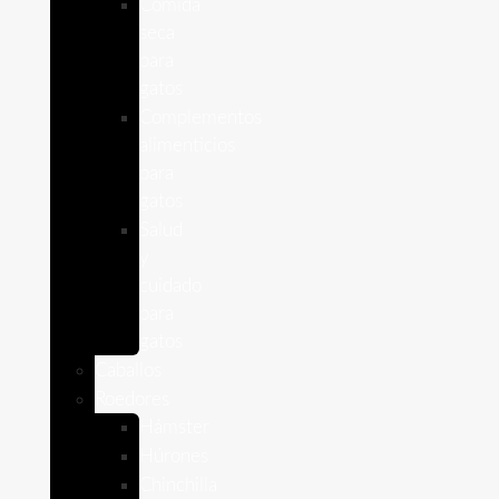
Comida
seca
para
gatos
Complementos
alimenticios
para
gatos
Salud
y
cuidado
para
gatos
Caballos
Roedores
Hámster
Húrones
Chinchilla