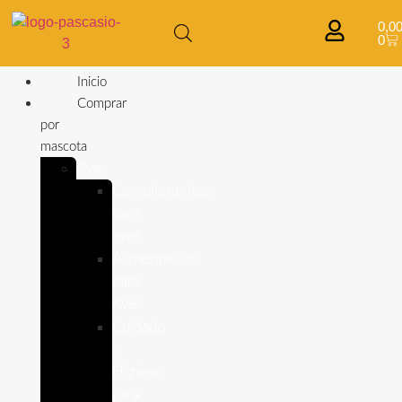
0,0
0
Inicio
Comprar
por
mascota
Aves
Complementos
para
aves
Alimentación
para
Aves
Cuidado
e
Higiene
para