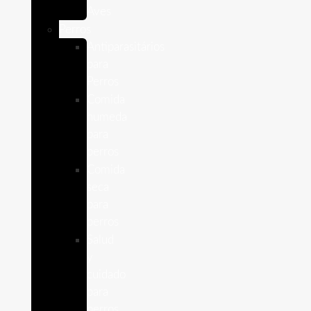
Aves
Perros
Antiparasitários
para
Perros
Comida
humeda
para
perros
Comida
seca
para
perros
Salud
y
cuidado
para
perros