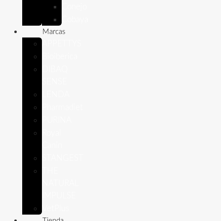
Conejo
Cobaya
Marcas
APPETTYS
Bioiberica
DIBAQ
SENSE
LENDA
Pharmadiet
PURINA
Royal
Canin
STANGEST
THE
NATURAL
IMPULSE
VetPlus
Tienda