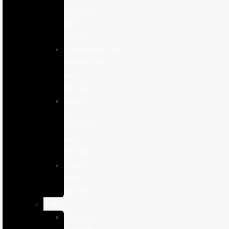
cuidado
para
perros
Complementos
alimenticios
para
perros
Salud
y
Cuidado
para
Perros
Snacks
para
perros
Gatos
Comida