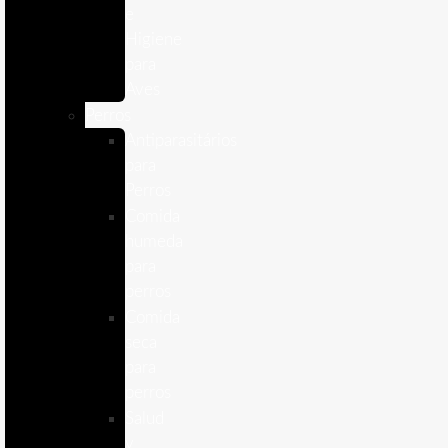
e
Higiene
para
Aves
Perros
Antiparasitários
para
Perros
Comida
humeda
para
perros
Comida
seca
para
perros
Salud
y