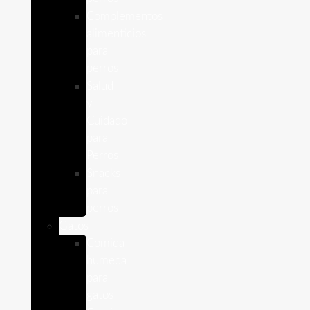
Complementos
alimenticios
para
perros
Salud
y
Cuidado
para
Perros
Snacks
para
perros
Gatos
Comida
humeda
para
gatos