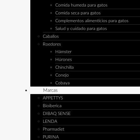
Comida humeda para gatos
Comida seca para gatos
Complementos alimenticios para gatos
Salud y cuidado para gatos
Caballos
Roedores
Hámster
Húrones
Chinchilla
Conejo
Cobaya
Marcas
APPETTYS
Bioiberica
DIBAQ SENSE
LENDA
Pharmadiet
PURINA