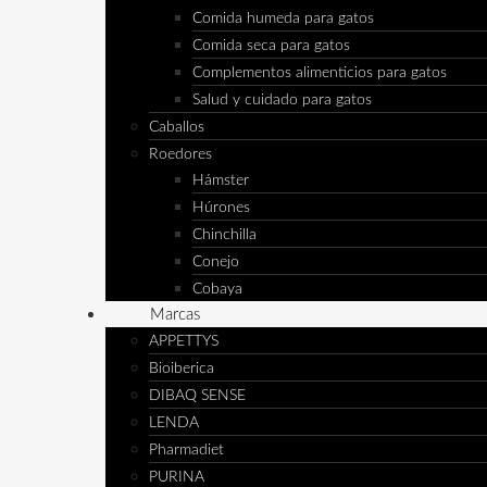
Comida humeda para gatos
Comida seca para gatos
Complementos alimenticios para gatos
Salud y cuidado para gatos
Caballos
Roedores
Hámster
Húrones
Chinchilla
Conejo
Cobaya
Marcas
APPETTYS
Bioiberica
DIBAQ SENSE
LENDA
Pharmadiet
PURINA