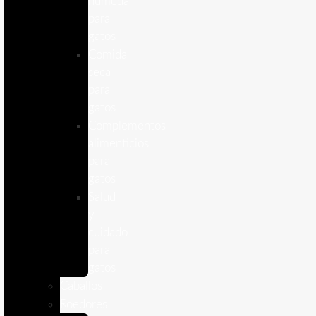
humeda
para
gatos
Comida
seca
para
gatos
Complementos
alimenticios
para
gatos
Salud
y
cuidado
para
gatos
Caballos
Roedores