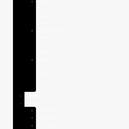
Comida
seca
para
gatos
Complementos
alimenticios
para
gatos
Salud
y
cuidado
para
gatos
Caballos
Roedores
Hámster
Húrones
Chinchilla