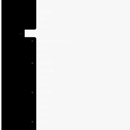
e
Higiene
para
Aves
Perros
Antiparasitários
para
Perros
Comida
humeda
para
perros
Comida
seca
para
perros
Salud
y