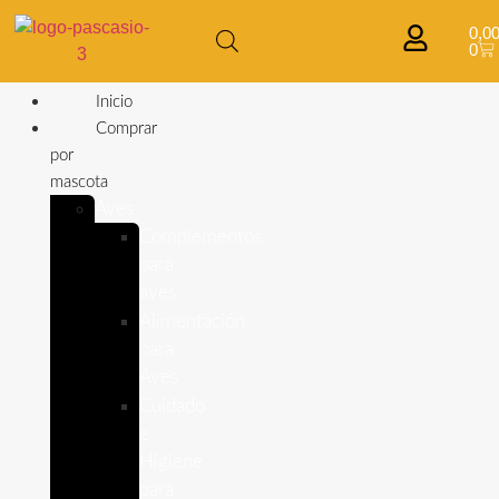
0,0
0
Inicio
Comprar
por
mascota
Aves
Complementos
para
aves
Alimentación
para
Aves
Cuidado
e
Higiene
para