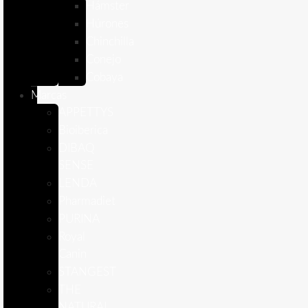
Hámster
Húrones
Chinchilla
Conejo
Cobaya
Marcas
APPETTYS
Bioiberica
DIBAQ
SENSE
LENDA
Pharmadiet
PURINA
Royal
Canin
STANGEST
THE
NATURAL