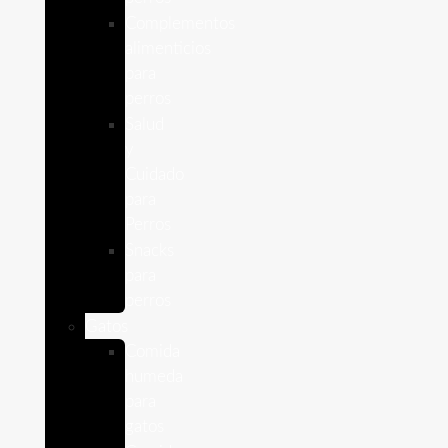
Complementos
alimenticios
para
perros
Salud
y
Cuidado
para
Perros
Snacks
para
perros
Gatos
Comida
humeda
para
gatos