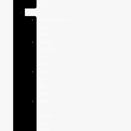
Aves
Perros
Antiparasitários
para
Perros
Comida
humeda
para
perros
Comida
seca
para
perros
Salud
y
cuidado
para
perros