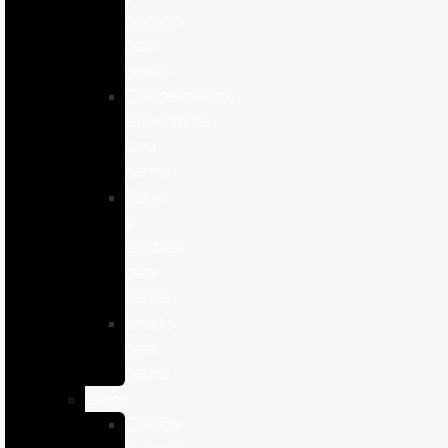
cuidado
para
perros
Complementos
alimenticios
para
perros
Salud
y
Cuidado
para
Perros
Snacks
para
perros
Gatos
Comida