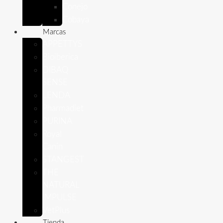
Conejo
Cobaya
Marcas
APPETTYS
Bioiberica
DIBAQ
SENSE
LENDA
Pharmadiet
PURINA
Royal
Canin
STANGEST
THE
NATURAL
IMPULSE
VetPlus
Tienda