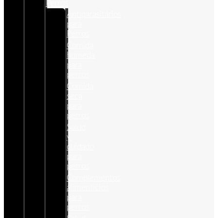
Perros
Antiparasitários
para
Perros
Comida
humeda
para
perros
Comida
seca
para
perros
Salud
y
cuidado
para
perros
Complementos
alimenticios
para
perros