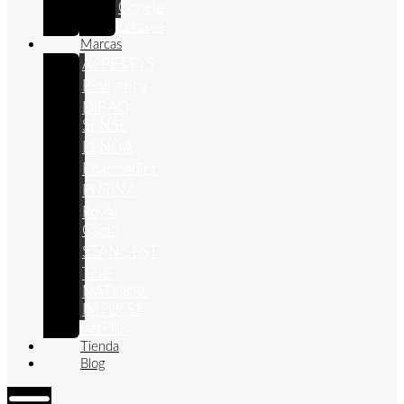
Conejo
Cobaya
Marcas
APPETTYS
Bioiberica
DIBAQ
SENSE
LENDA
Pharmadiet
PURINA
Royal
Canin
STANGEST
THE
NATURAL
IMPULSE
VetPlus
Tienda
Blog