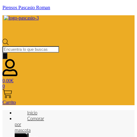
Piensos Pascasio Roman
Búsqueda
de
productos
0,00
€
0
Carrito
Inicio
Comprar
por
mascota