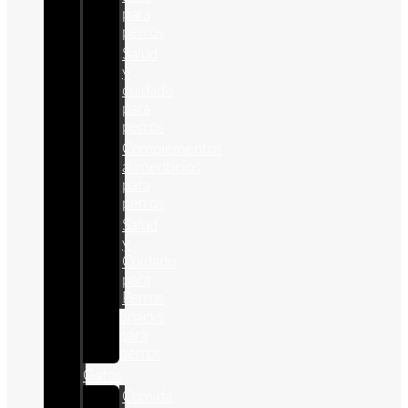
para
perros
Salud
y
cuidado
para
perros
Complementos
alimenticios
para
perros
Salud
y
Cuidado
para
Perros
Snacks
para
perros
Gatos
Comida