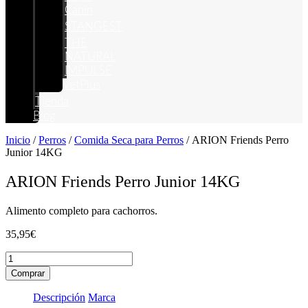
Canin
STANGEST
THE
NATURAL
IMPULSE
VetPlus
Tienda
Blog
Inicio
/
Perros
/
Comida Seca para Perros
/ ARION Friends Perro
Junior 14KG
ARION Friends Perro Junior 14KG
Alimento completo para cachorros.
35,95
€
ARION
Friends
Comprar
Perro
Junior
Descripción
Marca
14KG