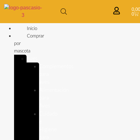
0,0
0
Inicio
Comprar
por
mascota
Aves
Complementos
para
aves
Alimentación
para
Aves
Cuidado
e
Higiene
para