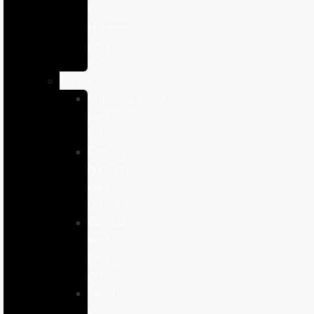
e
Higiene
para
Aves
Perros
Antiparasitários
para
Perros
Comida
humeda
para
perros
Comida
seca
para
perros
Salud
y