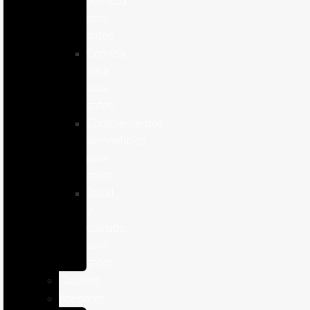
humeda
para
gatos
Comida
seca
para
gatos
Complementos
alimenticios
para
gatos
Salud
y
cuidado
para
gatos
Caballos
Roedores