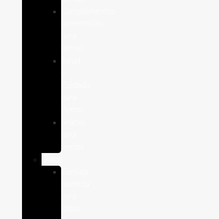
Complementos
alimenticios
para
perros
Salud
y
Cuidado
para
Perros
Snacks
para
perros
Gatos
Comida
humeda
para
gatos