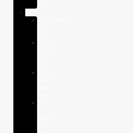
Aves
Perros
Antiparasitários
para
Perros
Comida
humeda
para
perros
Comida
seca
para
perros
Salud
y
cuidado
para
perros