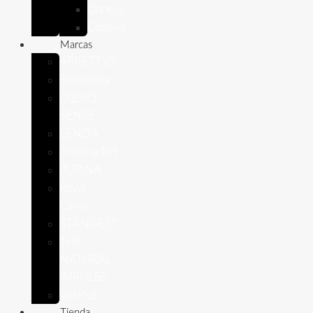
Conejo
Cobaya
Marcas
APPETTYS
Bioiberica
DIBAQ
SENSE
LENDA
Pharmadiet
PURINA
Royal
Canin
STANGEST
THE
NATURAL
IMPULSE
VetPlus
Tienda