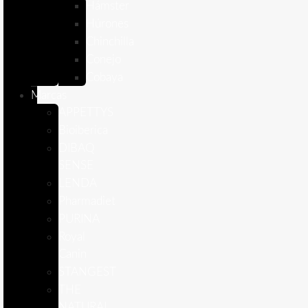
Hámster
Húrones
Chinchilla
Conejo
Cobaya
Marcas
APPETTYS
Bioiberica
DIBAQ
SENSE
LENDA
Pharmadiet
PURINA
Royal
Canin
STANGEST
THE
NATURAL