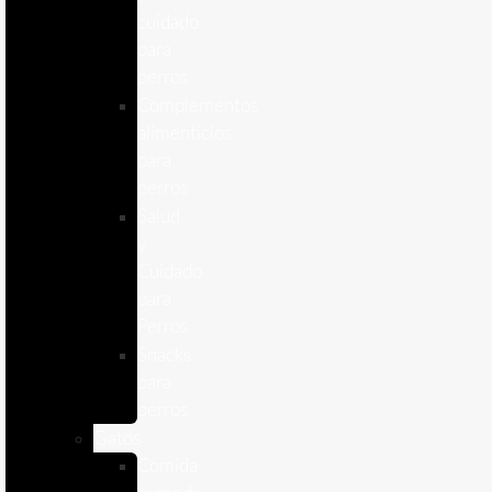
cuidado
para
perros
Complementos
alimenticios
para
perros
Salud
y
Cuidado
para
Perros
Snacks
para
perros
Gatos
Comida