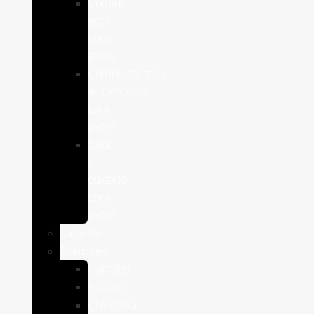
Comida
seca
para
gatos
Complementos
alimenticios
para
gatos
Salud
y
cuidado
para
gatos
Caballos
Roedores
Hámster
Húrones
Chinchilla