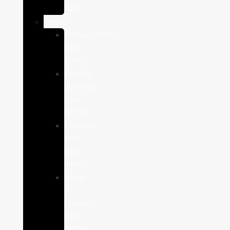
Aves
Perros
Antiparasitários
para
Perros
Comida
humeda
para
perros
Comida
seca
para
perros
Salud
y
cuidado
para
perros