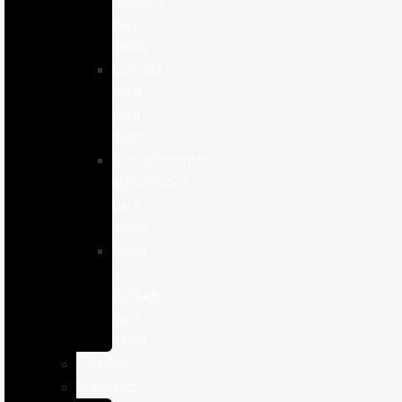
humeda
para
gatos
Comida
seca
para
gatos
Complementos
alimenticios
para
gatos
Salud
y
cuidado
para
gatos
Caballos
Roedores