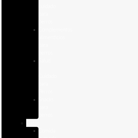
cuidado
para
perros
Complementos
alimenticios
para
perros
Salud
y
Cuidado
para
Perros
Snacks
para
perros
Gatos
Comida