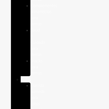
Complementos
alimenticios
para
perros
Salud
y
Cuidado
para
Perros
Snacks
para
perros
Gatos
Comida
humeda
para
gatos