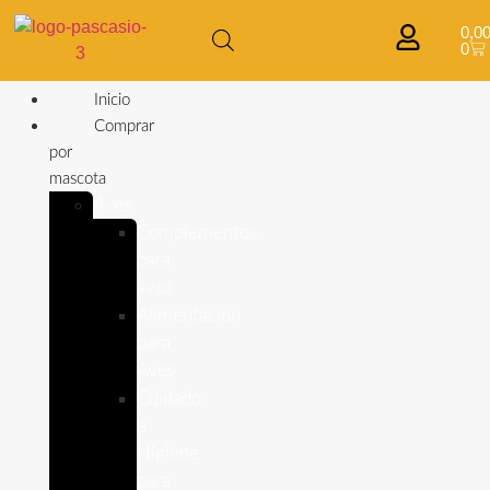
0,0
0
Inicio
Comprar
por
mascota
Aves
Complementos
para
aves
Alimentación
para
Aves
Cuidado
e
Higiene
para