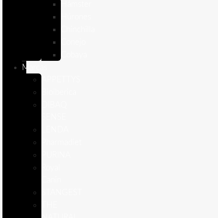
Hámster
Húrones
Chinchilla
Conejo
Cobaya
Marcas
APPETTYS
Bioiberica
DIBAQ
SENSE
LENDA
Pharmadiet
PURINA
Royal
Canin
STANGEST
THE
NATURAL