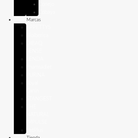
Conejo
Cobaya
Marcas
APPETTYS
Bioiberica
DIBAQ
SENSE
LENDA
Pharmadiet
PURINA
Royal
Canin
STANGEST
THE
NATURAL
IMPULSE
VetPlus
Tienda