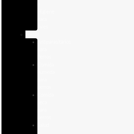
e
Higiene
para
Aves
Perros
Antiparasitários
para
Perros
Comida
humeda
para
perros
Comida
seca
para
perros
Salud
y