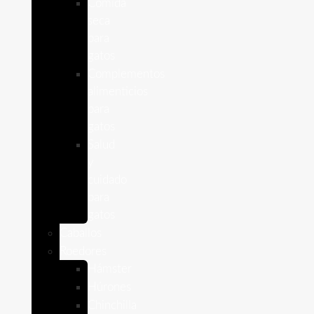
Comida
seca
para
gatos
Complementos
alimenticios
para
gatos
Salud
y
cuidado
para
gatos
Caballos
Roedores
Hámster
Húrones
Chinchilla