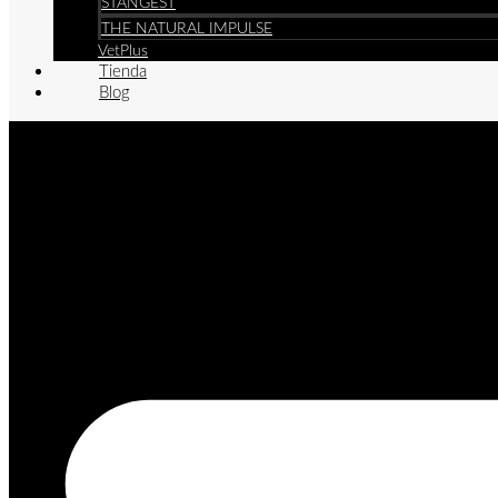
STANGEST
THE NATURAL IMPULSE
VetPlus
Tienda
Blog