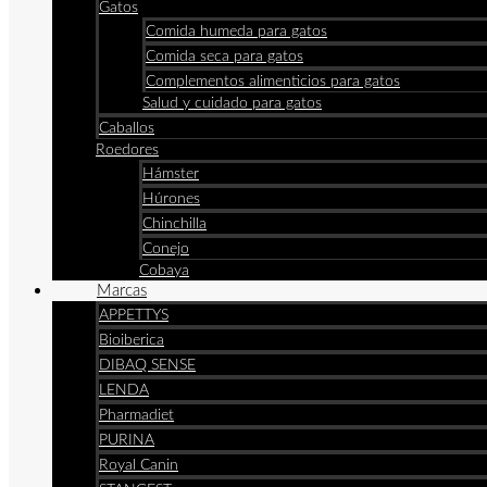
Gatos
Comida humeda para gatos
Comida seca para gatos
Complementos alimenticios para gatos
Salud y cuidado para gatos
Caballos
Roedores
Hámster
Húrones
Chinchilla
Conejo
Cobaya
Marcas
APPETTYS
Bioiberica
DIBAQ SENSE
LENDA
Pharmadiet
PURINA
Royal Canin