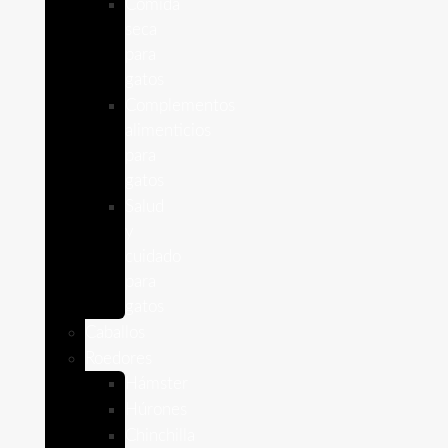
Comida
seca
para
gatos
Complementos
alimenticios
para
gatos
Salud
y
cuidado
para
gatos
Caballos
Roedores
Hámster
Húrones
Chinchilla