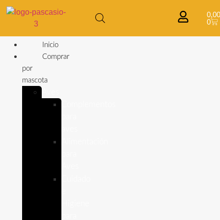
0,0
0
Inicio
Comprar
por
mascota
Aves
Complementos
para
aves
Alimentación
para
Aves
Cuidado
e
Higiene
para