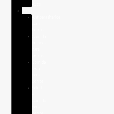
Aves
Perros
Antiparasitários
para
Perros
Comida
humeda
para
perros
Comida
seca
para
perros
Salud
y
cuidado
para
perros