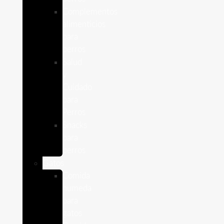
Complementos
alimenticios
para
perros
Salud
y
Cuidado
para
Perros
Snacks
para
perros
Gatos
Comida
humeda
para
gatos