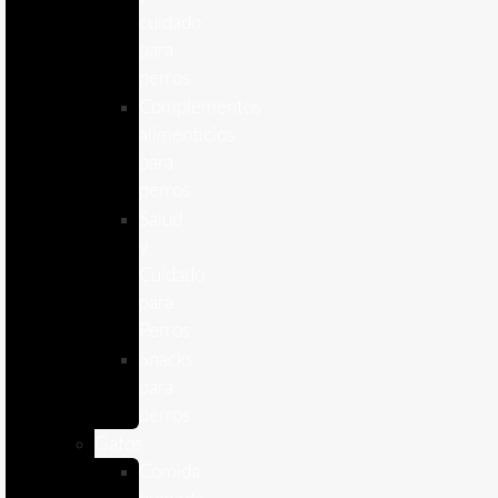
cuidado
para
perros
Complementos
alimenticios
para
perros
Salud
y
Cuidado
para
Perros
Snacks
para
perros
Gatos
Comida