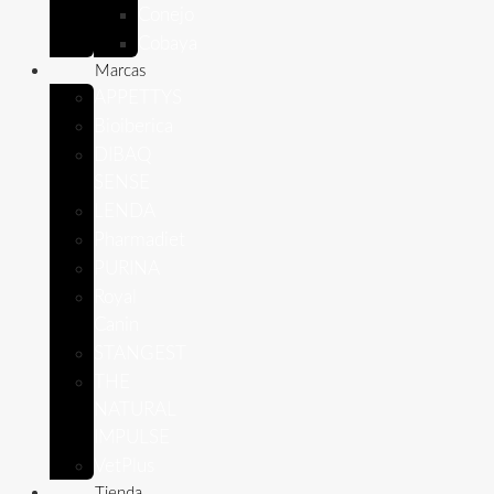
Conejo
Cobaya
Marcas
APPETTYS
Bioiberica
DIBAQ
SENSE
LENDA
Pharmadiet
PURINA
Royal
Canin
STANGEST
THE
NATURAL
IMPULSE
VetPlus
Tienda