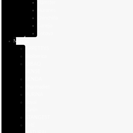
Hámster
Húrones
Chinchilla
Conejo
Cobaya
Marcas
APPETTYS
Bioiberica
DIBAQ
SENSE
LENDA
Pharmadiet
PURINA
Royal
Canin
STANGEST
THE
NATURAL