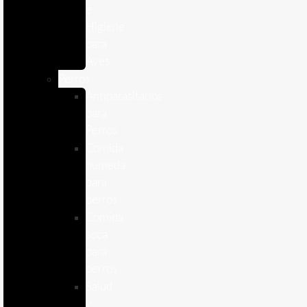
e
Higiene
para
Aves
Perros
Antiparasitários
para
Perros
Comida
humeda
para
perros
Comida
seca
para
perros
Salud
y