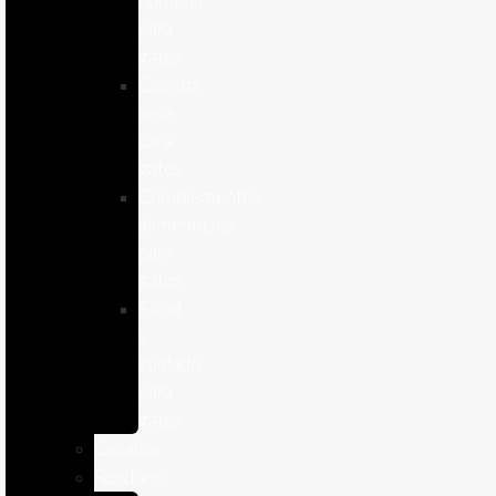
humeda
para
gatos
Comida
seca
para
gatos
Complementos
alimenticios
para
gatos
Salud
y
cuidado
para
gatos
Caballos
Roedores