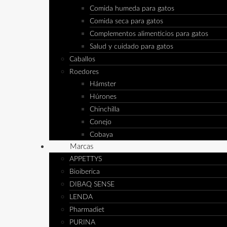
Comida humeda para gatos
Comida seca para gatos
Complementos alimenticios para gatos
Salud y cuidado para gatos
Caballos
Roedores
Hámster
Húrones
Chinchilla
Conejo
Cobaya
Marcas
APPETTYS
Bioiberica
DIBAQ SENSE
LENDA
Pharmadiet
PURINA