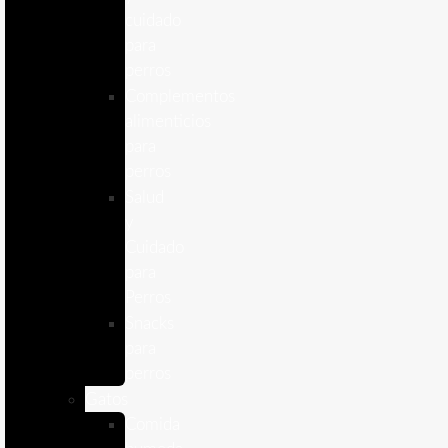
cuidado
para
perros
Complementos
alimenticios
para
perros
Salud
y
Cuidado
para
Perros
Snacks
para
perros
Gatos
Comida