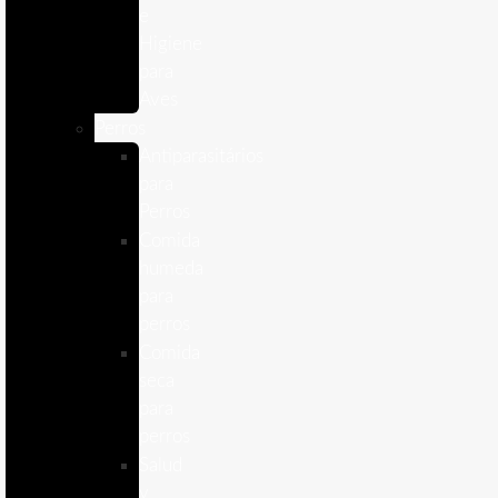
e
Higiene
para
Aves
Perros
Antiparasitários
para
Perros
Comida
humeda
para
perros
Comida
seca
para
perros
Salud
y