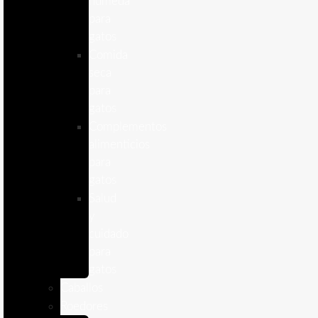
humeda
para
gatos
Comida
seca
para
gatos
Complementos
alimenticios
para
gatos
Salud
y
cuidado
para
gatos
Caballos
Roedores