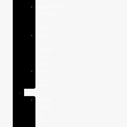
Complementos
alimenticios
para
perros
Salud
y
Cuidado
para
Perros
Snacks
para
perros
Gatos
Comida
humeda
para
gatos