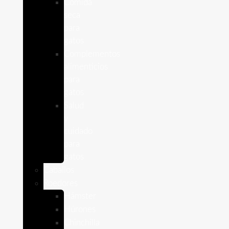
Comida
seca
para
gatos
Complementos
alimenticios
para
gatos
Salud
y
cuidado
para
gatos
Caballos
Roedores
Hámster
Húrones
Chinchilla