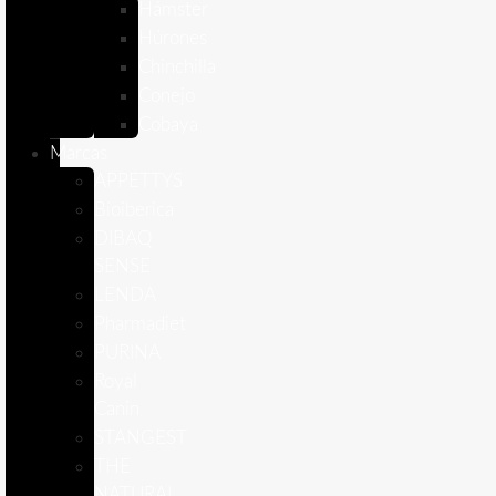
Hámster
Húrones
Chinchilla
Conejo
Cobaya
Marcas
APPETTYS
Bioiberica
DIBAQ
SENSE
LENDA
Pharmadiet
PURINA
Royal
Canin
STANGEST
THE
NATURAL