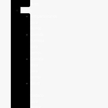
Aves
Perros
Antiparasitários
para
Perros
Comida
humeda
para
perros
Comida
seca
para
perros
Salud
y
cuidado
para
perros