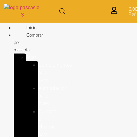
0,0
0
Inicio
Comprar
por
mascota
Aves
Complementos
para
aves
Alimentación
para
Aves
Cuidado
e
Higiene
para