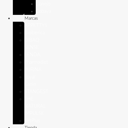
Conejo
Cobaya
Marcas
APPETTYS
Bioiberica
DIBAQ
SENSE
LENDA
Pharmadiet
PURINA
Royal
Canin
STANGEST
THE
NATURAL
IMPULSE
VetPlus
Tienda