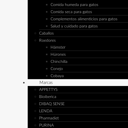
Comida humeda para gatos
Comida seca para gatos
Complementos alimenticios para gatos
Salud y cuidado para gatos
Caballos
Roedores
Hámster
Húrones
Chinchilla
Conejo
Cobaya
Marcas
APPETTYS
Bioiberica
DIBAQ SENSE
LENDA
Pharmadiet
PURINA