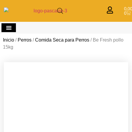
0,0
0
Comprar por mascota
Inicio
/
Perros
/
Comida Seca para Perros
/ Be Fresh pollo
15kg