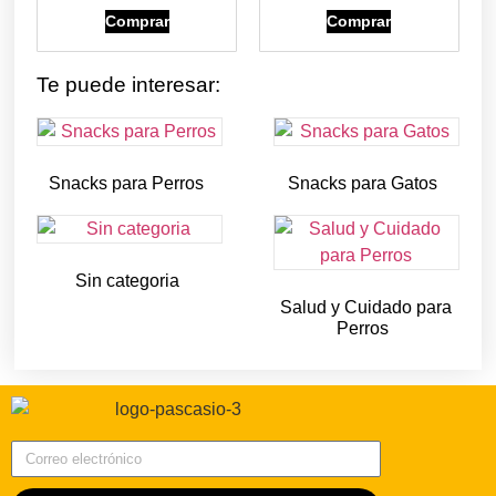
Comprar
Comprar
Te puede interesar:
Snacks para Perros
Snacks para Gatos
(219)
(30)
Sin categoria
(4)
Salud y Cuidado para
Perros
(727)
Correo electrónico