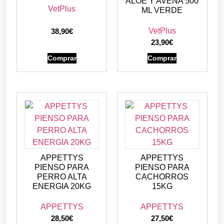
ALOE Y AVENA 500
VetPlus
ML VERDE
VetPlus
38,90
€
23,90
€
Comprar
Comprar
APPETTYS
APPETTYS
PIENSO PARA
PIENSO PARA
PERRO ALTA
CACHORROS
ENERGIA 20KG
15KG
APPETTYS
APPETTYS
28,50
€
27,50
€