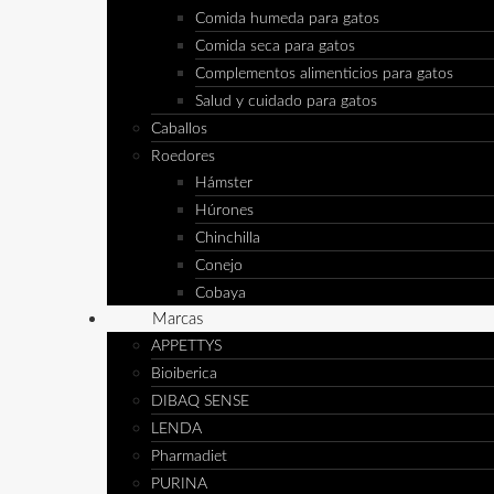
Comida humeda para gatos
Comida seca para gatos
Complementos alimenticios para gatos
Salud y cuidado para gatos
Caballos
Roedores
Hámster
Húrones
Chinchilla
Conejo
Cobaya
Marcas
APPETTYS
Bioiberica
DIBAQ SENSE
LENDA
Pharmadiet
PURINA