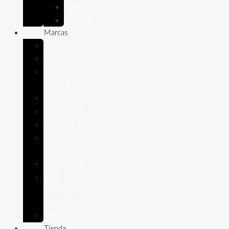
Conejo
Cobaya
Marcas
APPETTYS
Bioiberica
DIBAQ
SENSE
LENDA
Pharmadiet
PURINA
Royal
Canin
STANGEST
THE
NATURAL
IMPULSE
VetPlus
Tienda