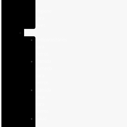
e
Higiene
para
Aves
Perros
Antiparasitários
para
Perros
Comida
humeda
para
perros
Comida
seca
para
perros
Salud
y