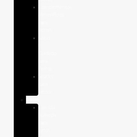
Complementos
alimenticios
para
perros
Salud
y
Cuidado
para
Perros
Snacks
para
perros
Gatos
Comida
humeda
para
gatos