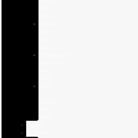
humeda
para
gatos
Comida
seca
para
gatos
Complementos
alimenticios
para
gatos
Salud
y
cuidado
para
gatos
Caballos
Roedores