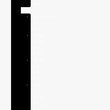
Aves
Perros
Antiparasitários
para
Perros
Comida
humeda
para
perros
Comida
seca
para
perros
Salud
y
cuidado
para
perros