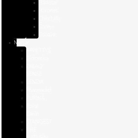
Hámster
Húrones
Chinchilla
Conejo
Cobaya
Marcas
APPETTYS
Bioiberica
DIBAQ
SENSE
LENDA
Pharmadiet
PURINA
Royal
Canin
STANGEST
THE
NATURAL