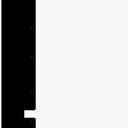
cuidado
para
perros
Complementos
alimenticios
para
perros
Salud
y
Cuidado
para
Perros
Snacks
para
perros
Gatos
Comida