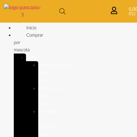
0,0
0
Inicio
Comprar
por
mascota
Aves
Complementos
para
aves
Alimentación
para
Aves
Cuidado
e
Higiene
para