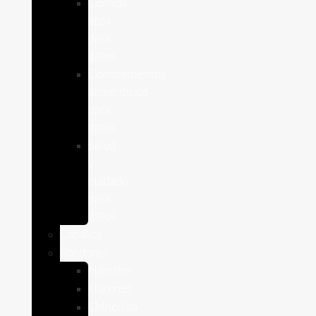
Comida
seca
para
gatos
Complementos
alimenticios
para
gatos
Salud
y
cuidado
para
gatos
Caballos
Roedores
Hámster
Húrones
Chinchilla