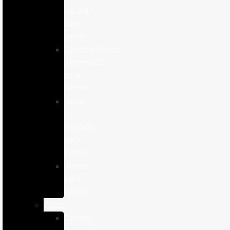
cuidado
para
perros
Complementos
alimenticios
para
perros
Salud
y
Cuidado
para
Perros
Snacks
para
perros
Gatos
Comida