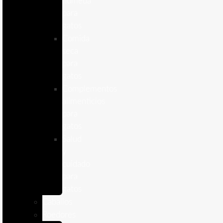
humeda
para
gatos
Comida
seca
para
gatos
Complementos
alimenticios
para
gatos
Salud
y
cuidado
para
gatos
Caballos
Roedores