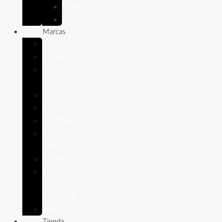
Conejo
Cobaya
Marcas
APPETTYS
Bioiberica
DIBAQ
SENSE
LENDA
Pharmadiet
PURINA
Royal
Canin
STANGEST
THE
NATURAL
IMPULSE
VetPlus
Tienda