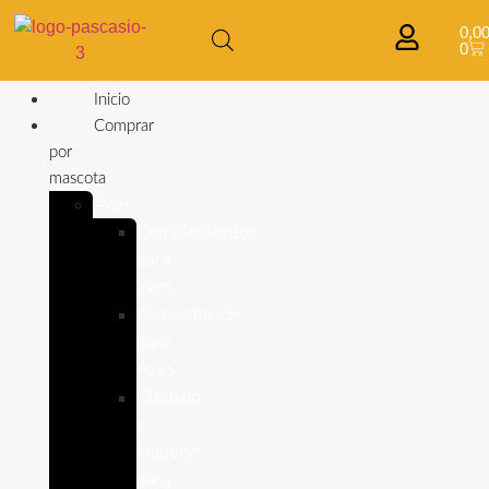
0,0
0
Inicio
Comprar
por
mascota
Aves
Complementos
para
aves
Alimentación
para
Aves
Cuidado
e
Higiene
para