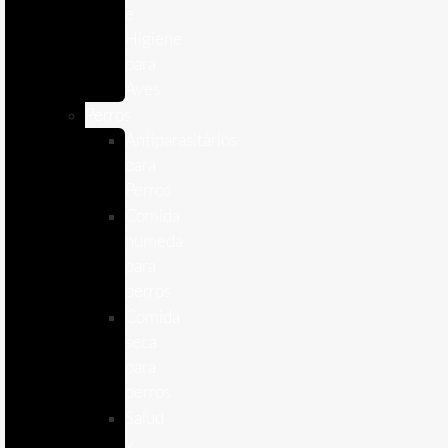
e
Higiene
para
Aves
Perros
Antiparasitários
para
Perros
Comida
humeda
para
perros
Comida
seca
para
perros
Salud
y