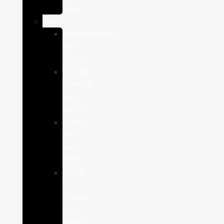
Aves
Perros
Antiparasitários
para
Perros
Comida
humeda
para
perros
Comida
seca
para
perros
Salud
y
cuidado
para
perros