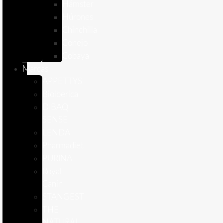
Hámster
Húrones
Chinchilla
Conejo
Cobaya
Marcas
APPETTYS
Bioiberica
DIBAQ
SENSE
LENDA
Pharmadiet
PURINA
Royal
Canin
STANGEST
THE
NATURAL