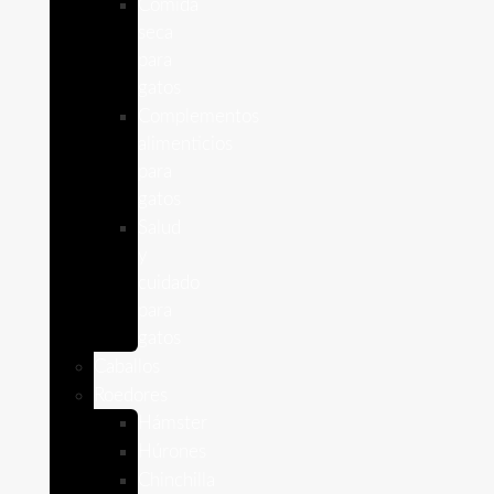
Comida
seca
para
gatos
Complementos
alimenticios
para
gatos
Salud
y
cuidado
para
gatos
Caballos
Roedores
Hámster
Húrones
Chinchilla