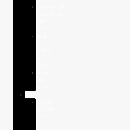
Complementos
alimenticios
para
perros
Salud
y
Cuidado
para
Perros
Snacks
para
perros
Gatos
Comida
humeda
para
gatos