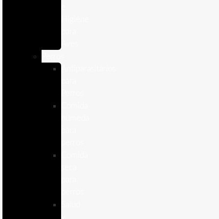
e
Higiene
para
Aves
Perros
Antiparasitários
para
Perros
Comida
humeda
para
perros
Comida
seca
para
perros
Salud
y