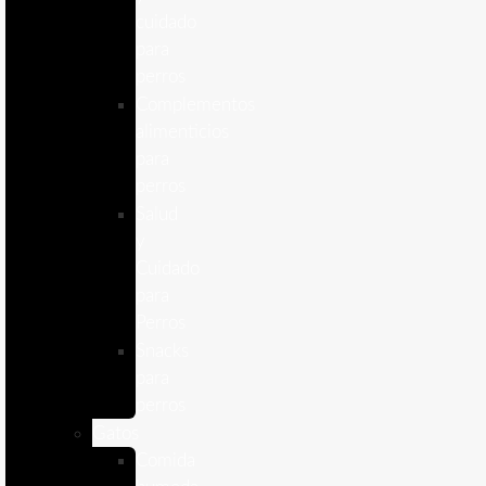
cuidado
para
perros
Complementos
alimenticios
para
perros
Salud
y
Cuidado
para
Perros
Snacks
para
perros
Gatos
Comida