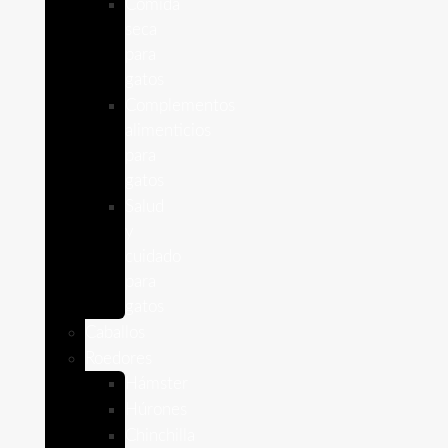
Comida
seca
para
gatos
Complementos
alimenticios
para
gatos
Salud
y
cuidado
para
gatos
Caballos
Roedores
Hámster
Húrones
Chinchilla