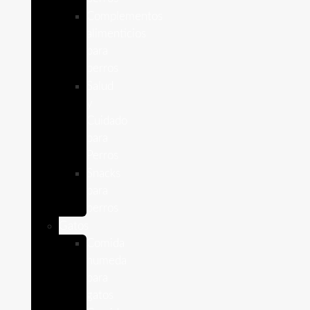
Complementos
alimenticios
para
perros
Salud
y
Cuidado
para
Perros
Snacks
para
perros
Gatos
Comida
humeda
para
gatos