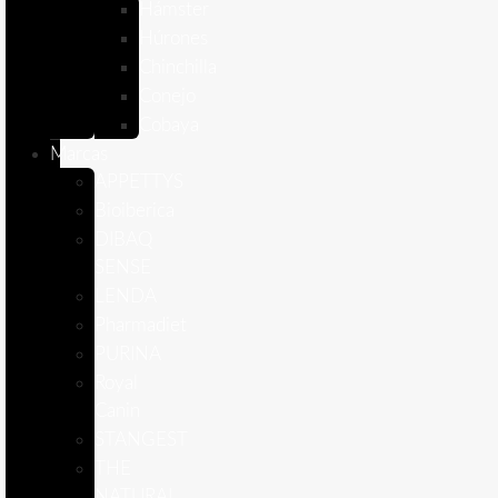
Hámster
Húrones
Chinchilla
Conejo
Cobaya
Marcas
APPETTYS
Bioiberica
DIBAQ
SENSE
LENDA
Pharmadiet
PURINA
Royal
Canin
STANGEST
THE
NATURAL