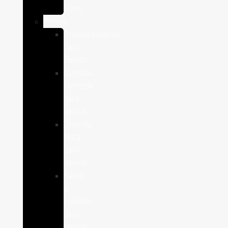
Aves
Perros
Antiparasitários
para
Perros
Comida
humeda
para
perros
Comida
seca
para
perros
Salud
y
cuidado
para
perros