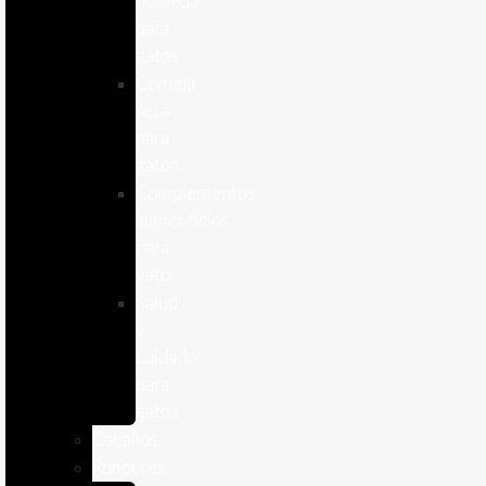
humeda
para
gatos
Comida
seca
para
gatos
Complementos
alimenticios
para
gatos
Salud
y
cuidado
para
gatos
Caballos
Roedores