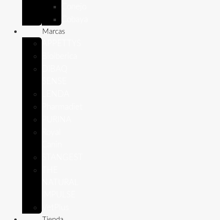
Conejo
Cobaya
Marcas
APPETTYS
Bioiberica
DIBAQ
SENSE
LENDA
Pharmadiet
PURINA
Royal
Canin
STANGEST
THE
NATURAL
IMPULSE
VetPlus
Tienda