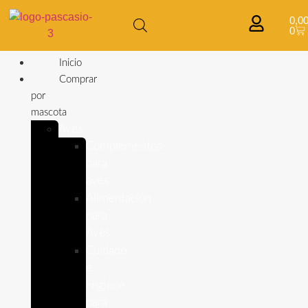
0,0
0
Inicio
Comprar
por
mascota
Aves
Complementos
para
aves
Alimentación
para
Aves
Cuidado
e
Higiene
para