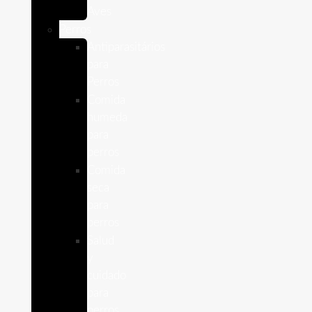
Aves
Perros
Antiparasitários
para
Perros
Comida
humeda
para
perros
Comida
seca
para
perros
Salud
y
cuidado
para
perros