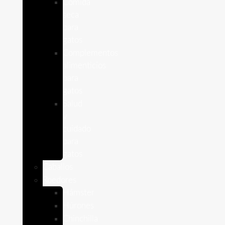
Comida
seca
para
gatos
Complementos
alimenticios
para
gatos
Salud
y
cuidado
para
gatos
Caballos
Roedores
Hámster
Húrones
Chinchilla