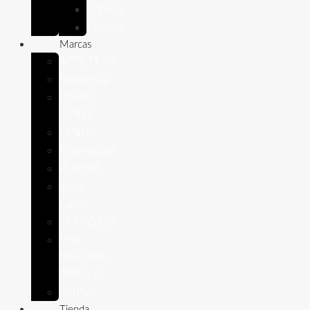
Conejo
Cobaya
Marcas
APPETTYS
Bioiberica
DIBAQ
SENSE
LENDA
Pharmadiet
PURINA
Royal
Canin
STANGEST
THE
NATURAL
IMPULSE
VetPlus
Tienda