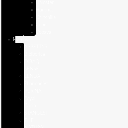
Hámster
Húrones
Chinchilla
Conejo
Cobaya
Marcas
APPETTYS
Bioiberica
DIBAQ
SENSE
LENDA
Pharmadiet
PURINA
Royal
Canin
STANGEST
THE
NATURAL