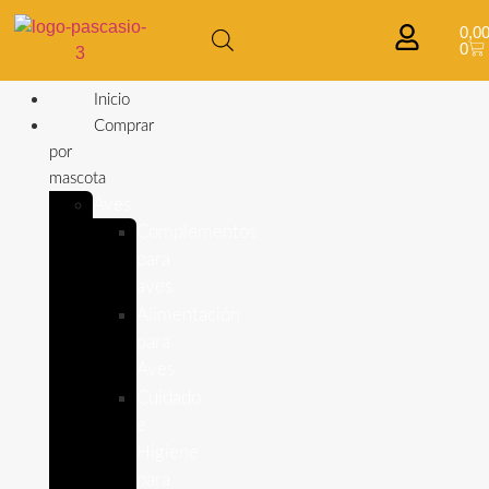
0,0
0
Inicio
Comprar
por
mascota
Aves
Complementos
para
aves
Alimentación
para
Aves
Cuidado
e
Higiene
para