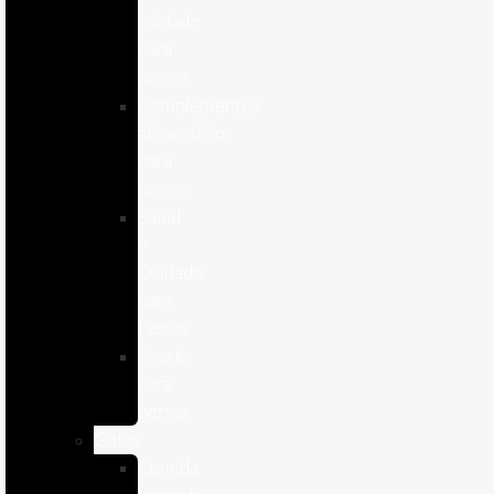
cuidado
para
perros
Complementos
alimenticios
para
perros
Salud
y
Cuidado
para
Perros
Snacks
para
perros
Gatos
Comida