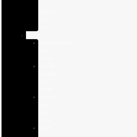
e
Higiene
para
Aves
Perros
Antiparasitários
para
Perros
Comida
humeda
para
perros
Comida
seca
para
perros
Salud
y