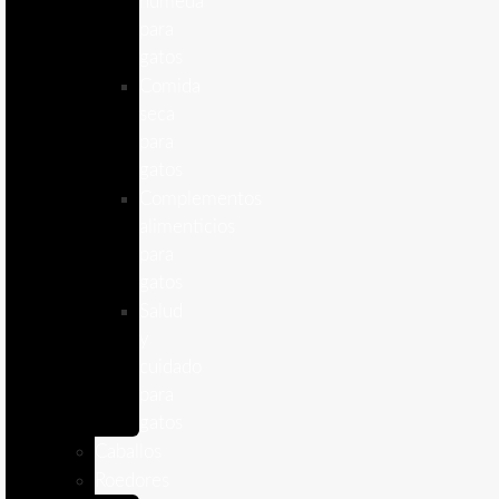
humeda
para
gatos
Comida
seca
para
gatos
Complementos
alimenticios
para
gatos
Salud
y
cuidado
para
gatos
Caballos
Roedores