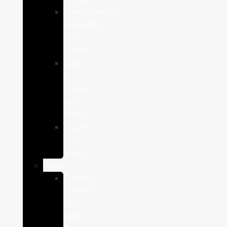
Complementos
alimenticios
para
perros
Salud
y
Cuidado
para
Perros
Snacks
para
perros
Gatos
Comida
humeda
para
gatos