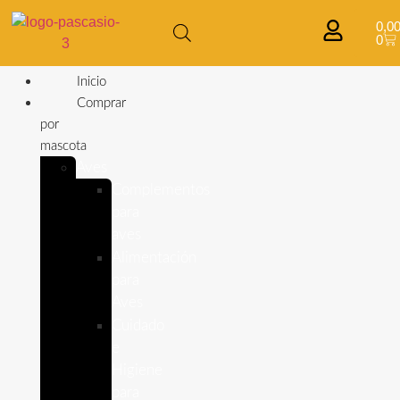
0,0
0
Inicio
Comprar
por
mascota
Aves
Complementos
para
aves
Alimentación
para
Aves
Cuidado
e
Higiene
para