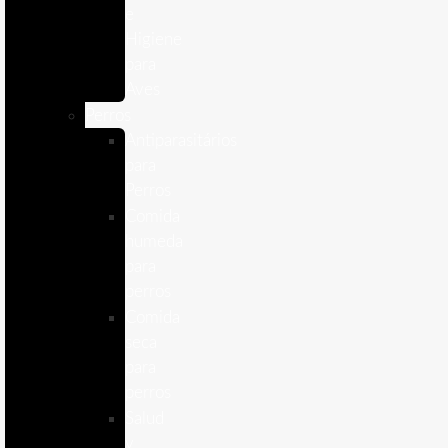
e
Higiene
para
Aves
Perros
Antiparasitários
para
Perros
Comida
humeda
para
perros
Comida
seca
para
perros
Salud
y