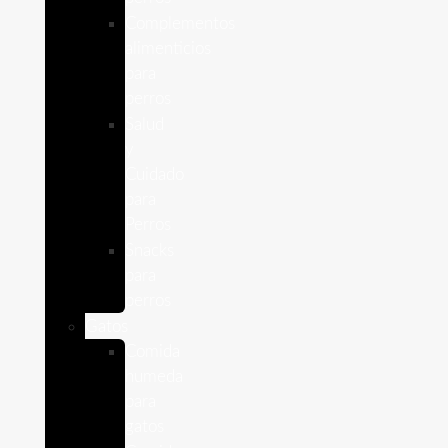
Complementos
alimenticios
para
perros
Salud
y
Cuidado
para
Perros
Snacks
para
perros
Gatos
Comida
humeda
para
gatos