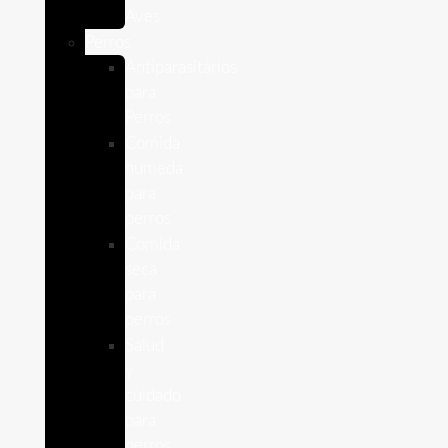
Aves
Perros
Antiparasitários
para
Perros
Comida
humeda
para
perros
Comida
seca
para
perros
Salud
y
cuidado
para
perros