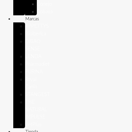
Conejo
Cobaya
Marcas
APPETTYS
Bioiberica
DIBAQ
SENSE
LENDA
Pharmadiet
PURINA
Royal
Canin
STANGEST
THE
NATURAL
IMPULSE
VetPlus
Tienda