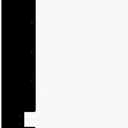
humeda
para
gatos
Comida
seca
para
gatos
Complementos
alimenticios
para
gatos
Salud
y
cuidado
para
gatos
Caballos
Roedores