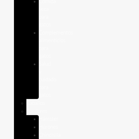
Comida
seca
para
gatos
Complementos
alimenticios
para
gatos
Salud
y
cuidado
para
gatos
Caballos
Roedores
Hámster
Húrones
Chinchilla