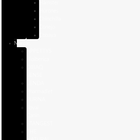
Hámster
Húrones
Chinchilla
Conejo
Cobaya
Marcas
APPETTYS
Bioiberica
DIBAQ
SENSE
LENDA
Pharmadiet
PURINA
Royal
Canin
STANGEST
THE
NATURAL