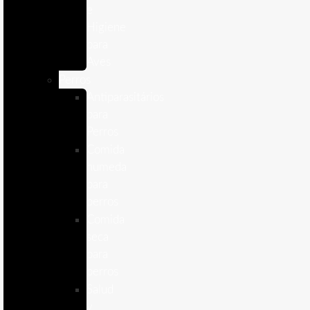
e
Higiene
para
Aves
Perros
Antiparasitários
para
Perros
Comida
humeda
para
perros
Comida
seca
para
perros
Salud
y