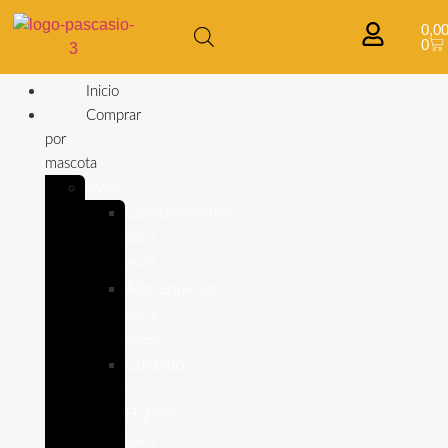
0,0
0
Inicio
Comprar
por
mascota
Aves
Complementos
para
aves
Alimentación
para
Aves
Cuidado
e
Higiene
para