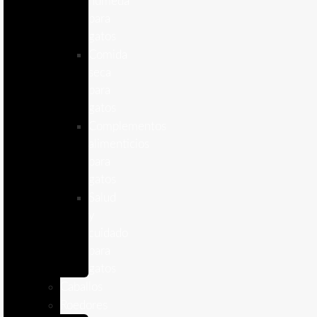
humeda
para
gatos
Comida
seca
para
gatos
Complementos
alimenticios
para
gatos
Salud
y
cuidado
para
gatos
Caballos
Roedores