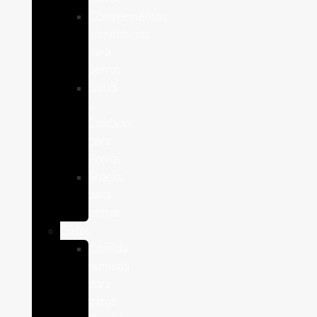
Complementos
alimenticios
para
perros
Salud
y
Cuidado
para
Perros
Snacks
para
perros
Gatos
Comida
humeda
para
gatos