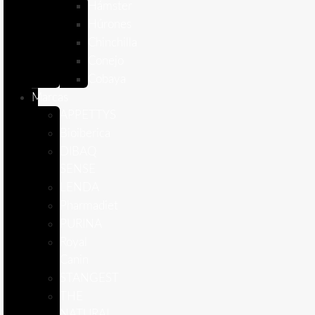
Hámster
Húrones
Chinchilla
Conejo
Cobaya
Marcas
APPETTYS
Bioiberica
DIBAQ
SENSE
LENDA
Pharmadiet
PURINA
Royal
Canin
STANGEST
THE
NATURAL