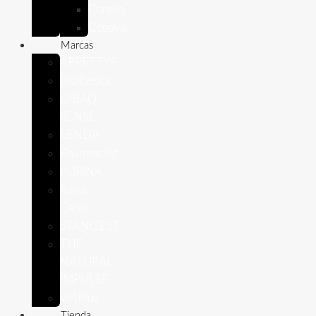
Conejo
Cobaya
Marcas
APPETTYS
Bioiberica
DIBAQ
SENSE
LENDA
Pharmadiet
PURINA
Royal
Canin
STANGEST
THE
NATURAL
IMPULSE
VetPlus
Tienda