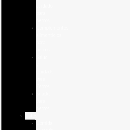
cuidado
para
perros
Complementos
alimenticios
para
perros
Salud
y
Cuidado
para
Perros
Snacks
para
perros
Gatos
Comida