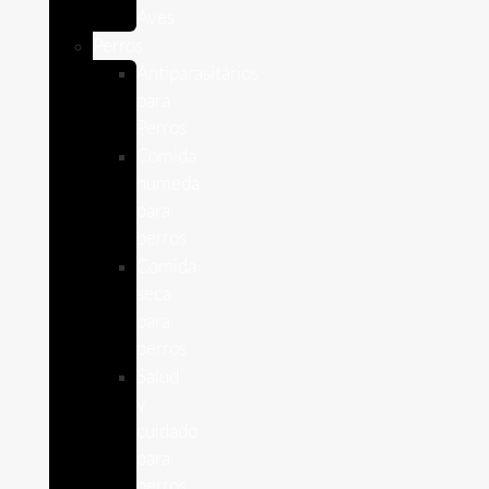
Aves
Perros
Antiparasitários
para
Perros
Comida
humeda
para
perros
Comida
seca
para
perros
Salud
y
cuidado
para
perros