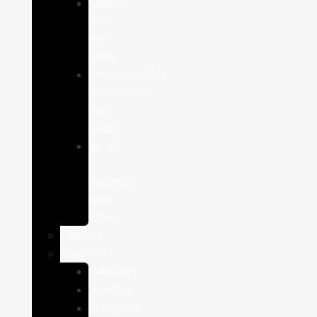
Comida
seca
para
gatos
Complementos
alimenticios
para
gatos
Salud
y
cuidado
para
gatos
Caballos
Roedores
Hámster
Húrones
Chinchilla