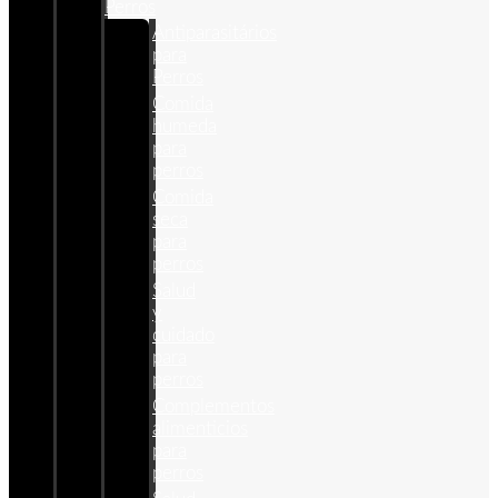
Perros
Antiparasitários
para
Perros
Comida
humeda
para
perros
Comida
seca
para
perros
Salud
y
cuidado
para
perros
Complementos
alimenticios
para
perros