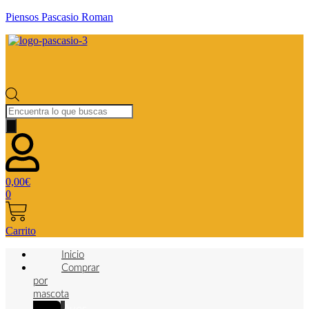
Piensos Pascasio Roman
Búsqueda
de
productos
0,00
€
0
Carrito
Inicio
Comprar
por
mascota