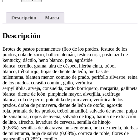
SUPLEMENTO
GASTROINTESTINAL
GASTRO
Descripción
Marca
BALANCE
5X200GR
cantidad
Descripción
Brotes de pastos permanentes (fleo de los prados, festuca de los
prados, cola de zorro, ballico alemán, festuca roja, pasto azul de
kentucky, dáctilo, heno blanco, poa, agróstide
blanca, cerrillo, grama, aira de césped, hierba cinta, trébol
blanco, trébol rojo, hojas de diente de león, hierbas de
milenrama, blanten menor, comino de prado, perifollo silvestre, reina
de los prados, cerastio común, galio, verónica
serpyllifolia, arveja, consuelda, cardo borriquero, margarita, gallineta
blanca, diente de león, pimpinela mayor, alverjilla, saxífraga
blanca, cola de perro, potentilla de primavera, verónica de los
prados, draba de primavera, diente de león de otoño, agrostis
roja, prímula de los prados, trébol amarillo), salvado de avena, pulpa
de zanahoria, copos de avena, salvado de trigo, harina de extracción
de lino, afrecho, levadura de cerveza, semilla de hinojo
(0,68%), semillas de alcaravea, anís en grano, hoja de menta, hierbas
de milenrama, hoja de salvia (0,68%), corteza de roble, flores de
manzanilla (0,28%), tomillo.