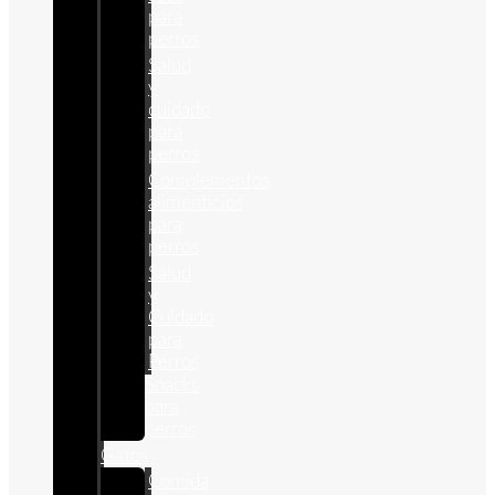
para
perros
Salud
y
cuidado
para
perros
Complementos
alimenticios
para
perros
Salud
y
Cuidado
para
Perros
Snacks
para
perros
Gatos
Comida