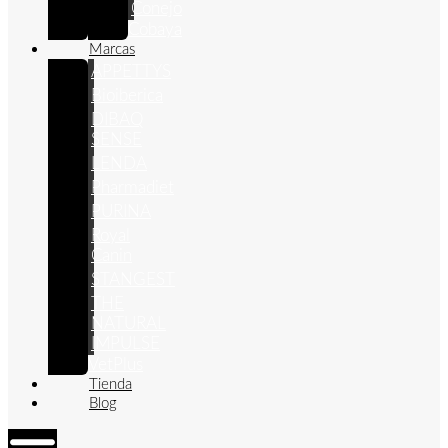
Conejo
Cobaya
Marcas
APPETTYS
Bioiberica
DIBAQ
SENSE
LENDA
Pharmadiet
PURINA
Royal
Canin
STANGEST
THE
NATURAL
IMPULSE
VetPlus
Tienda
Blog