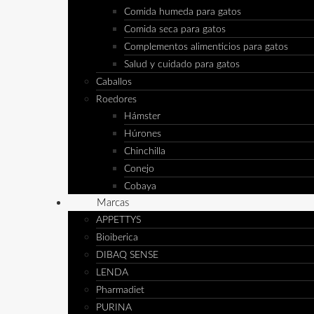
Comida humeda para gatos
Comida seca para gatos
Complementos alimenticios para gatos
Salud y cuidado para gatos
Caballos
Roedores
Hámster
Húrones
Chinchilla
Conejo
Cobaya
Marcas
APPETTYS
Bioiberica
DIBAQ SENSE
LENDA
Pharmadiet
PURINA