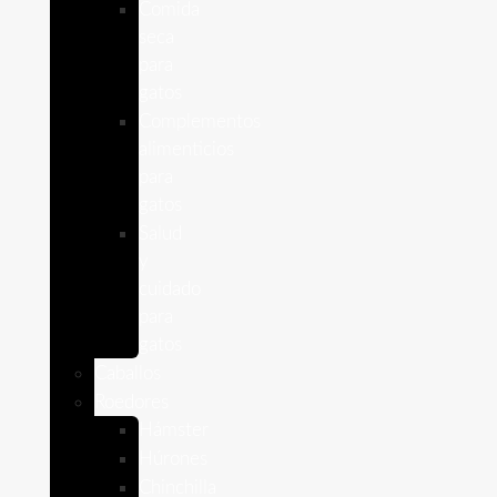
Comida
seca
para
gatos
Complementos
alimenticios
para
gatos
Salud
y
cuidado
para
gatos
Caballos
Roedores
Hámster
Húrones
Chinchilla