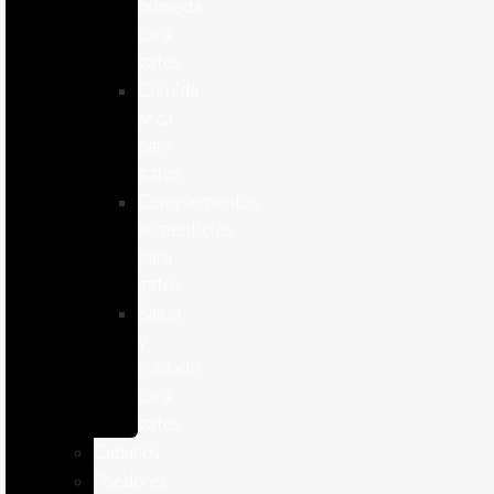
humeda
para
gatos
Comida
seca
para
gatos
Complementos
alimenticios
para
gatos
Salud
y
cuidado
para
gatos
Caballos
Roedores