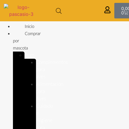
0,0
0
Inicio
Comprar
por
mascota
Aves
Complementos
para
aves
Alimentación
para
Aves
Cuidado
e
Higiene
para