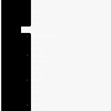
e
Higiene
para
Aves
Perros
Antiparasitários
para
Perros
Comida
humeda
para
perros
Comida
seca
para
perros
Salud