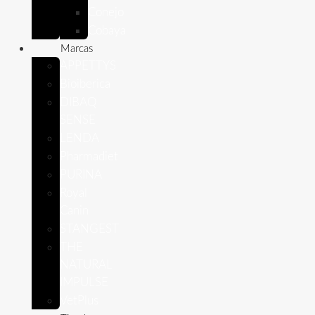
Conejo
Cobaya
Marcas
APPETTYS
Bioiberica
DIBAQ
SENSE
LENDA
Pharmadiet
PURINA
Royal
Canin
STANGEST
THE
NATURAL
IMPULSE
VetPlus