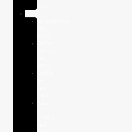
Aves
Perros
Antiparasitários
para
Perros
Comida
humeda
para
perros
Comida
seca
para
perros
Salud
y
cuidado
para