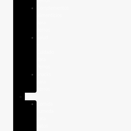
perros
Complementos
alimenticios
para
perros
Salud
y
Cuidado
para
Perros
Snacks
para
perros
Gatos
Comida
humeda
para
gatos