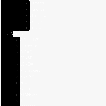
Hámster
Húrones
Chinchilla
Conejo
Cobaya
Marcas
APPETTYS
Bioiberica
DIBAQ
SENSE
LENDA
Pharmadiet
PURINA
Royal
Canin
STANGEST
THE