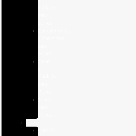
y
cuidado
para
perros
Complementos
alimenticios
para
perros
Salud
y
Cuidado
para
Perros
Snacks
para
perros
Gatos
Comida