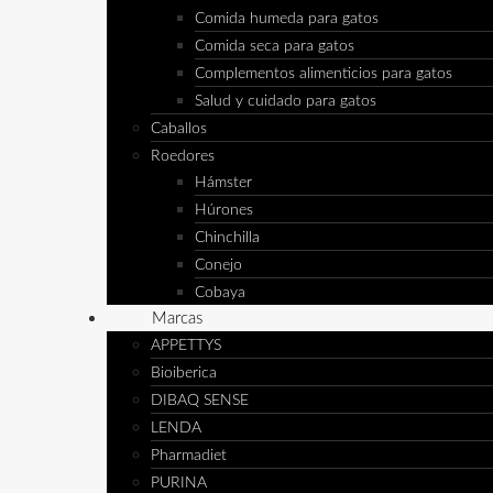
Comida humeda para gatos
Comida seca para gatos
Complementos alimenticios para gatos
Salud y cuidado para gatos
Caballos
Roedores
Hámster
Húrones
Chinchilla
Conejo
Cobaya
Marcas
APPETTYS
Bioiberica
DIBAQ SENSE
LENDA
Pharmadiet
PURINA