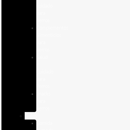
cuidado
para
perros
Complementos
alimenticios
para
perros
Salud
y
Cuidado
para
Perros
Snacks
para
perros
Gatos
Comida