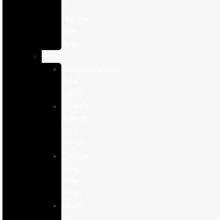
e
Higiene
para
Aves
Perros
Antiparasitários
para
Perros
Comida
humeda
para
perros
Comida
seca
para
perros
Salud
y