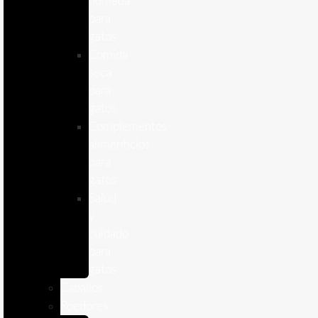
humeda
para
gatos
Comida
seca
para
gatos
Complementos
alimenticios
para
gatos
Salud
y
cuidado
para
gatos
Caballos
Roedores