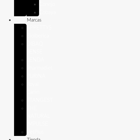
Conejo
Cobaya
Marcas
APPETTYS
Bioiberica
DIBAQ
SENSE
LENDA
Pharmadiet
PURINA
Royal
Canin
STANGEST
THE
NATURAL
IMPULSE
VetPlus
Tienda