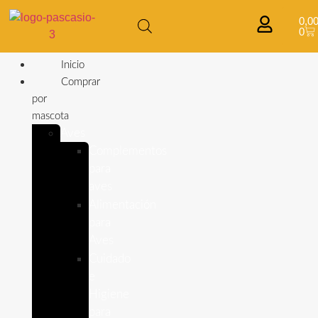
0,0
0
Inicio
Comprar
por
mascota
Aves
Complementos
para
aves
Alimentación
para
Aves
Cuidado
e
Higiene
para