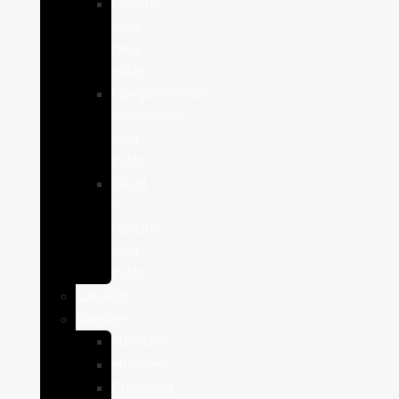
Comida
seca
para
gatos
Complementos
alimenticios
para
gatos
Salud
y
cuidado
para
gatos
Caballos
Roedores
Hámster
Húrones
Chinchilla