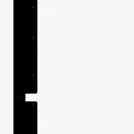
Complementos
alimenticios
para
perros
Salud
y
Cuidado
para
Perros
Snacks
para
perros
Gatos
Comida
humeda
para
gatos