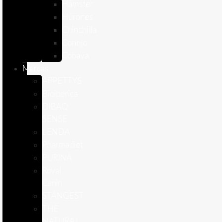
Hámster
Húrones
Chinchilla
Conejo
Cobaya
Marcas
APPETTYS
Bioiberica
DIBAQ
SENSE
LENDA
Pharmadiet
PURINA
Royal
Canin
STANGEST
THE
NATURAL