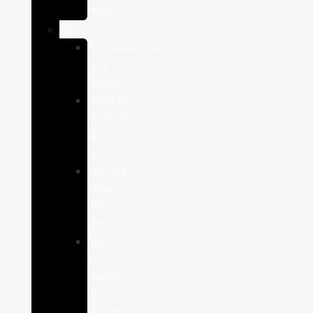
Aves
Perros
Antiparasitários
para
Perros
Comida
humeda
para
perros
Comida
seca
para
perros
Salud
y
cuidado
para
perros