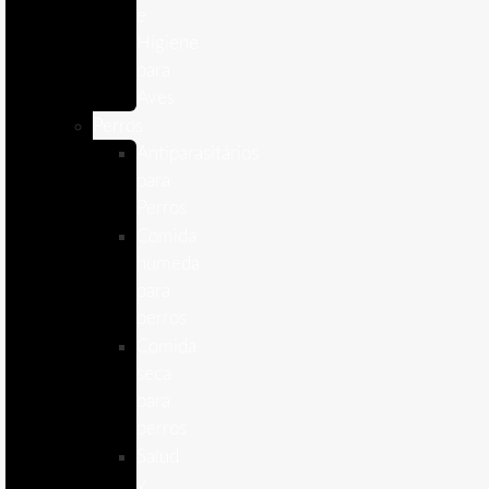
e
Higiene
para
Aves
Perros
Antiparasitários
para
Perros
Comida
humeda
para
perros
Comida
seca
para
perros
Salud
y