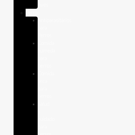
Aves
Perros
Antiparasitários
para
Perros
Comida
humeda
para
perros
Comida
seca
para
perros
Salud
y
cuidado
para
perros