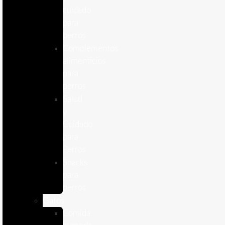
cuidado
para
perros
Complementos
alimenticios
para
perros
Salud
y
Cuidado
para
Perros
Snacks
para
perros
Gatos
Comida