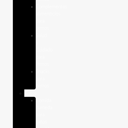
Complementos
alimenticios
para
perros
Salud
y
Cuidado
para
Perros
Snacks
para
perros
Gatos
Comida
humeda
para
gatos