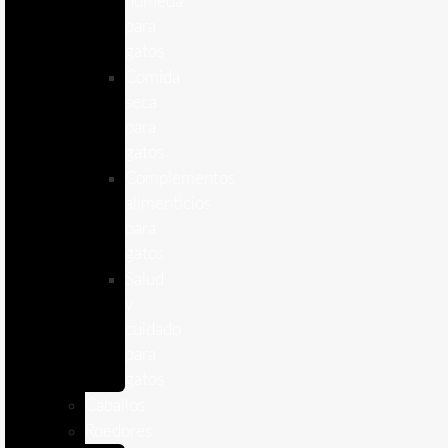
humeda
para
gatos
Comida
seca
para
gatos
Complementos
alimenticios
para
gatos
Salud
y
cuidado
para
gatos
Caballos
Roedores