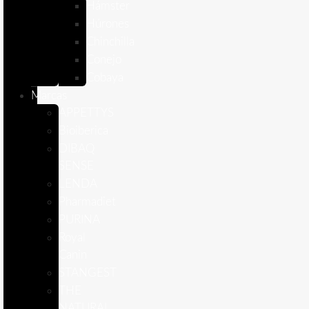
Hámster
Húrones
Chinchilla
Conejo
Cobaya
Marcas
APPETTYS
Bioiberica
DIBAQ
SENSE
LENDA
Pharmadiet
PURINA
Royal
Canin
STANGEST
THE
NATURAL