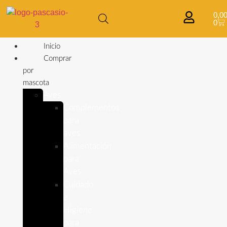
0,0
0
Inicio
Comprar
por
mascota
Aves
Complementos
para
aves
Alimentación
para
Aves
Cuidado
e
Higiene
para