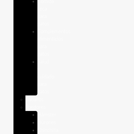
Comida
seca
para
gatos
Complementos
alimenticios
para
gatos
Salud
y
cuidado
para
gatos
Caballos
Roedores
Hámster
Húrones
Chinchilla