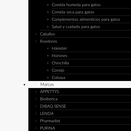
Comida humeda para gatos
Comida seca para gatos
Complementos alimenticios para gatos
Salud y cuidado para gatos
Caballos
Roedores
Hámster
Húrones
Chinchilla
Conejo
Cobaya
Marcas
APPETTYS
Bioiberica
DIBAQ SENSE
LENDA
Pharmadiet
PURINA