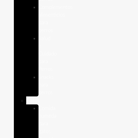
Complementos
alimenticios
para
perros
Salud
y
Cuidado
para
Perros
Snacks
para
perros
Gatos
Comida
humeda
para
gatos