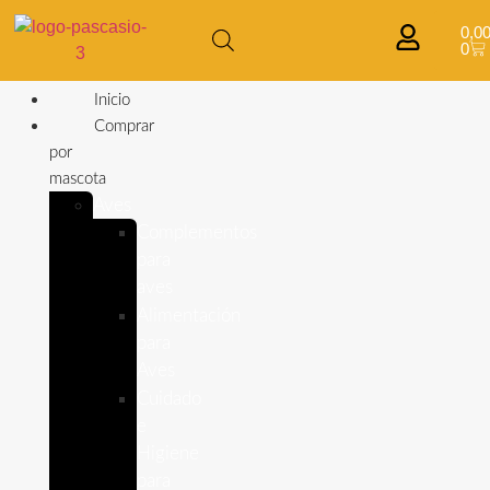
0,0
0
Inicio
Comprar
por
mascota
Aves
Complementos
para
aves
Alimentación
para
Aves
Cuidado
e
Higiene
para