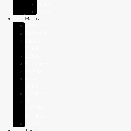
Conejo
Cobaya
Marcas
APPETTYS
Bioiberica
DIBAQ
SENSE
LENDA
Pharmadiet
PURINA
Royal
Canin
STANGEST
THE
NATURAL
IMPULSE
VetPlus
Tienda