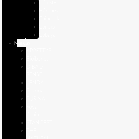
Hámster
Húrones
Chinchilla
Conejo
Cobaya
Marcas
APPETTYS
Bioiberica
DIBAQ
SENSE
LENDA
Pharmadiet
PURINA
Royal
Canin
STANGEST
THE
NATURAL