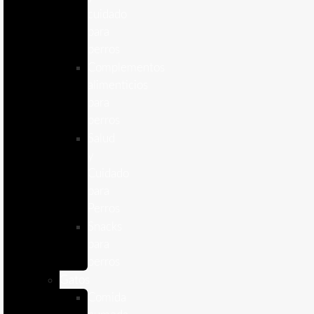
cuidado
para
perros
Complementos
alimenticios
para
perros
Salud
y
Cuidado
para
Perros
Snacks
para
perros
Gatos
Comida