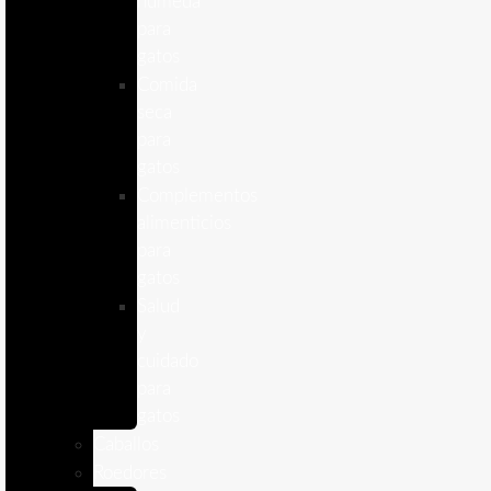
humeda
para
gatos
Comida
seca
para
gatos
Complementos
alimenticios
para
gatos
Salud
y
cuidado
para
gatos
Caballos
Roedores