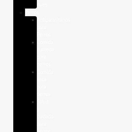
Aves
Perros
Antiparasitários
para
Perros
Comida
humeda
para
perros
Comida
seca
para
perros
Salud
y
cuidado
para
perros