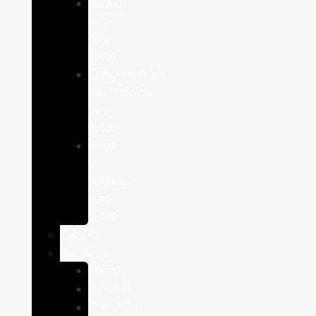
Comida
seca
para
gatos
Complementos
alimenticios
para
gatos
Salud
y
cuidado
para
gatos
Caballos
Roedores
Hámster
Húrones
Chinchilla