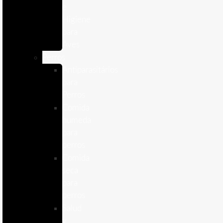
e
Higiene
para
Aves
Perros
Antiparasitários
para
Perros
Comida
humeda
para
perros
Comida
seca
para
perros
Salud
y