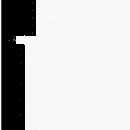
Hámster
Húrones
Chinchilla
Conejo
Cobaya
Marcas
APPETTYS
Bioiberica
DIBAQ
SENSE
LENDA
Pharmadiet
PURINA
Royal
Canin
STANGEST
THE
NATURAL