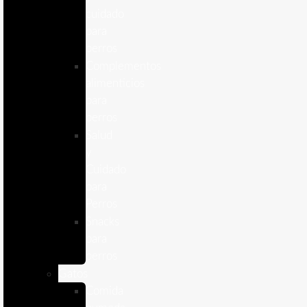
cuidado
para
perros
Complementos
alimenticios
para
perros
Salud
y
Cuidado
para
Perros
Snacks
para
perros
Gatos
Comida