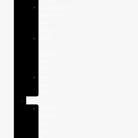
Complementos
alimenticios
para
perros
Salud
y
Cuidado
para
Perros
Snacks
para
perros
Gatos
Comida
humeda
para
gatos