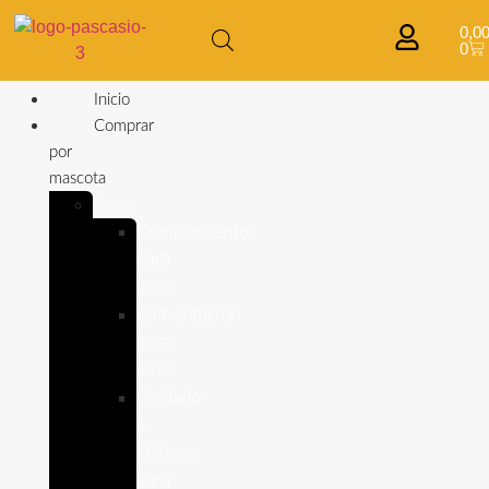
0,0
0
Inicio
Comprar
por
mascota
Aves
Complementos
para
aves
Alimentación
para
Aves
Cuidado
e
Higiene
para