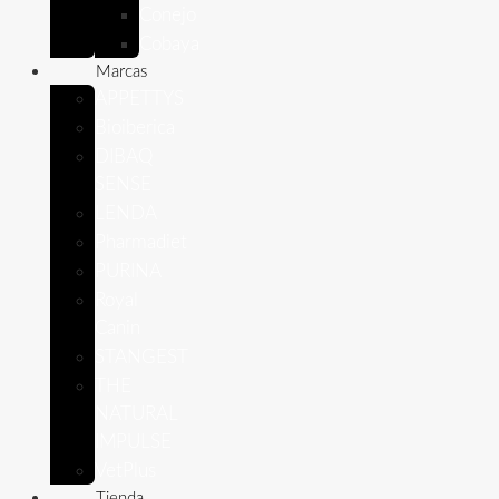
Conejo
Cobaya
Marcas
APPETTYS
Bioiberica
DIBAQ
SENSE
LENDA
Pharmadiet
PURINA
Royal
Canin
STANGEST
THE
NATURAL
IMPULSE
VetPlus
Tienda