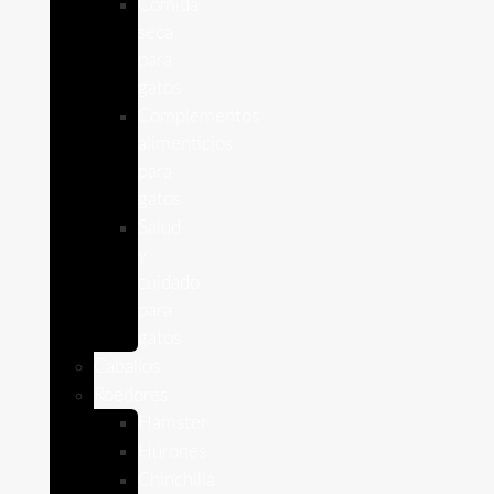
Comida
seca
para
gatos
Complementos
alimenticios
para
gatos
Salud
y
cuidado
para
gatos
Caballos
Roedores
Hámster
Húrones
Chinchilla