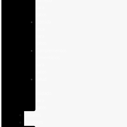
humeda
para
gatos
Comida
seca
para
gatos
Complementos
alimenticios
para
gatos
Salud
y
cuidado
para
gatos
Caballos
Roedores