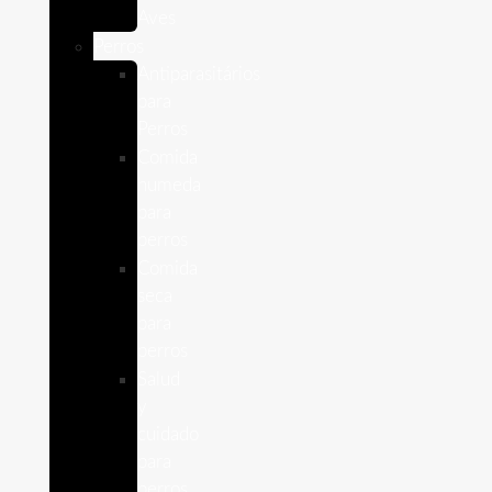
Aves
Perros
Antiparasitários
para
Perros
Comida
humeda
para
perros
Comida
seca
para
perros
Salud
y
cuidado
para
perros