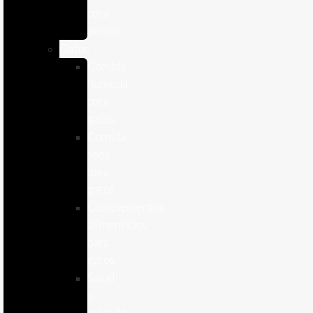
para
perros
Gatos
Comida
humeda
para
gatos
Comida
seca
para
gatos
Complementos
alimenticios
para
gatos
Salud
y