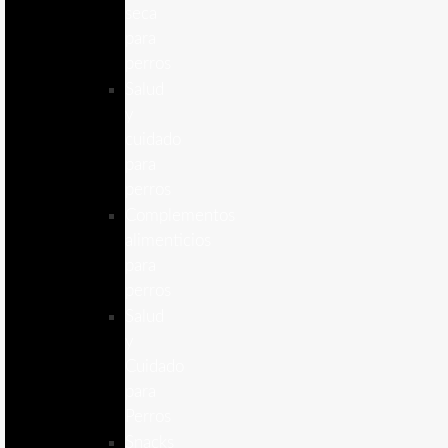
seca
para
perros
Salud
y
cuidado
para
perros
Complementos
alimenticios
para
perros
Salud
y
Cuidado
para
Perros
Snacks