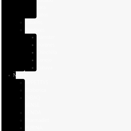
cuidado
para
gatos
Caballos
Roedores
Hámster
Húrones
Chinchilla
Conejo
Cobaya
Marcas
APPETTYS
Bioiberica
DIBAQ
SENSE
LENDA
Pharmadiet
PURINA