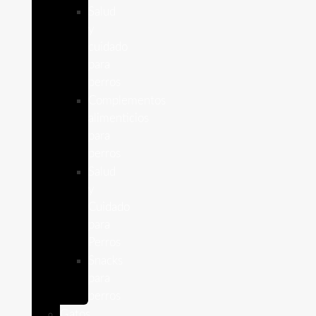
Salud
y
cuidado
para
perros
Complementos
alimenticios
para
perros
Salud
y
Cuidado
para
Perros
Snacks
para
perros
Gatos