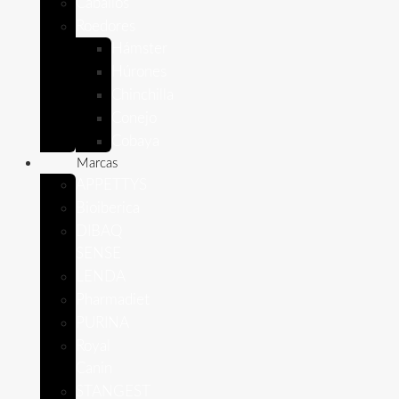
Caballos
Roedores
Hámster
Húrones
Chinchilla
Conejo
Cobaya
Marcas
APPETTYS
Bioiberica
DIBAQ
SENSE
LENDA
Pharmadiet
PURINA
Royal
Canin
STANGEST