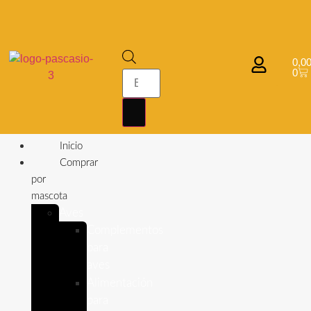
0,0
0
Inicio
Comprar
por
mascota
Aves
Complementos
para
aves
Alimentación
para