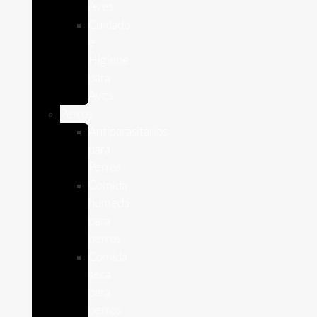
Aves
Cuidado
e
Higiene
para
Aves
Perros
Antiparasitários
para
Perros
Comida
humeda
para
perros
Comida
seca
para
perros