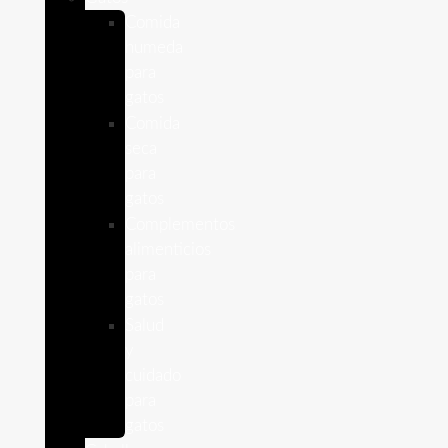
Comida
humeda
para
gatos
Comida
seca
para
gatos
Complementos
alimenticios
para
gatos
Salud
y
cuidado
para
gatos