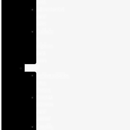
aves
Alimentación
para
Aves
Cuidado
e
Higiene
para
Aves
Perros
Antiparasitários
para
Perros
Comida
humeda
para
perros
Comida