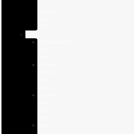
e
Higiene
para
Aves
Perros
Antiparasitários
para
Perros
Comida
humeda
para
perros
Comida
seca
para
perros
Salud
y