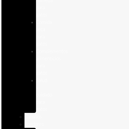
humeda
para
gatos
Comida
seca
para
gatos
Complementos
alimenticios
para
gatos
Salud
y
cuidado
para
gatos
Caballos
Roedores