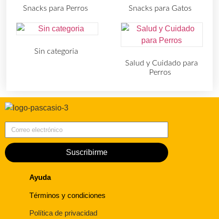
Snacks para Perros
Snacks para Gatos
(219)
(30)
Sin categoria
(4)
Salud y Cuidado para
Perros
(727)
Correo electrónico
Suscribirme
Ayuda
Términos y condiciones
Política de privacidad