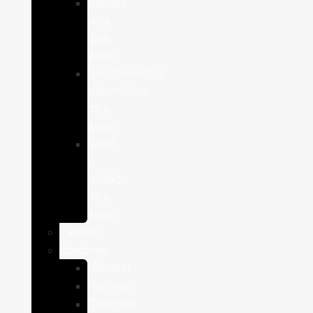
Comida
seca
para
gatos
Complementos
alimenticios
para
gatos
Salud
y
cuidado
para
gatos
Caballos
Roedores
Hámster
Húrones
Chinchilla