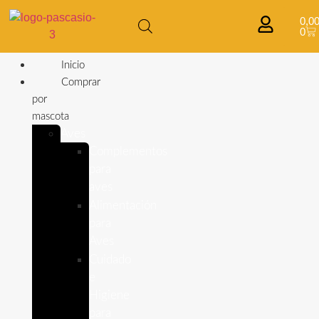
0,0
0
Inicio
Comprar
por
mascota
Aves
Complementos
para
aves
Alimentación
para
Aves
Cuidado
e
Higiene
para