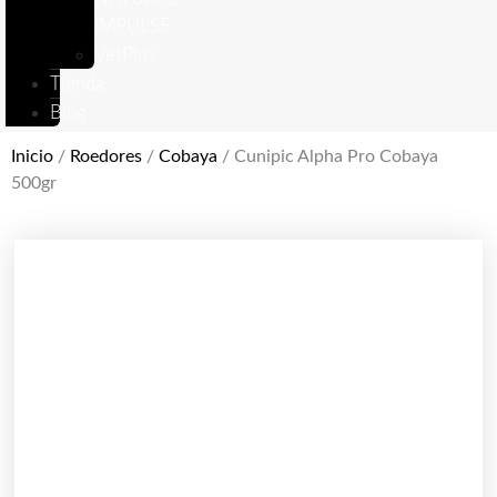
IMPULSE
VetPlus
Tienda
Blog
Inicio
/
Roedores
/
Cobaya
/ Cunipic Alpha Pro Cobaya
500gr