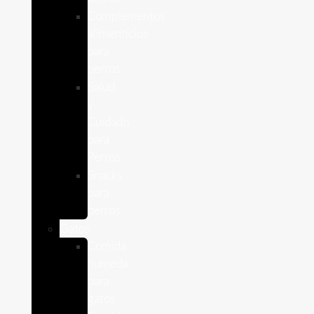
Complementos
alimenticios
para
perros
Salud
y
Cuidado
para
Perros
Snacks
para
perros
Gatos
Comida
humeda
para
gatos