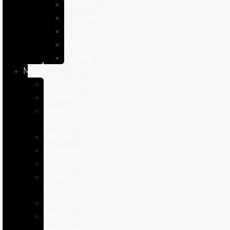
Hámster
Húrones
Chinchilla
Conejo
Cobaya
Marcas
APPETTYS
Bioiberica
DIBAQ
SENSE
LENDA
Pharmadiet
PURINA
Royal
Canin
STANGEST
THE
NATURAL