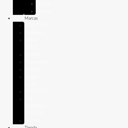
Conejo
Cobaya
Marcas
APPETTYS
Bioiberica
DIBAQ
SENSE
LENDA
Pharmadiet
PURINA
Royal
Canin
STANGEST
THE
NATURAL
IMPULSE
VetPlus
Tienda