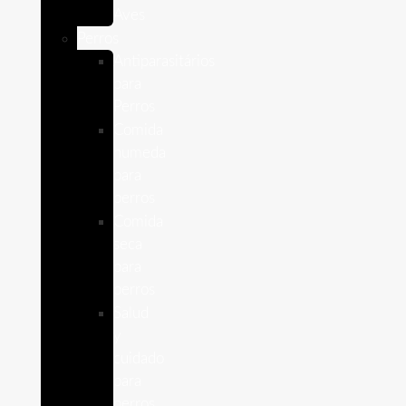
Aves
Perros
Antiparasitários
para
Perros
Comida
humeda
para
perros
Comida
seca
para
perros
Salud
y
cuidado
para
perros