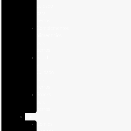
cuidado
para
perros
Complementos
alimenticios
para
perros
Salud
y
Cuidado
para
Perros
Snacks
para
perros
Gatos
Comida