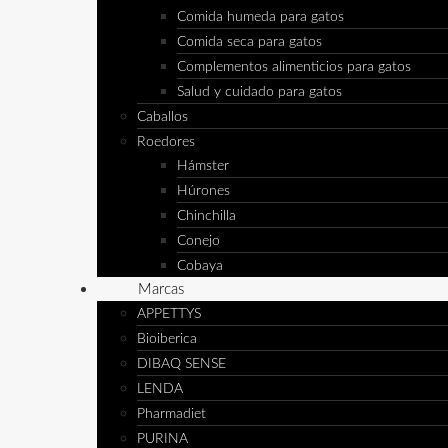
Comida humeda para gatos
Comida seca para gatos
Complementos alimenticios para gatos
Salud y cuidado para gatos
Caballos
Roedores
Hámster
Húrones
Chinchilla
Conejo
Cobaya
Marcas
APPETTYS
Bioiberica
DIBAQ SENSE
LENDA
Pharmadiet
PURINA