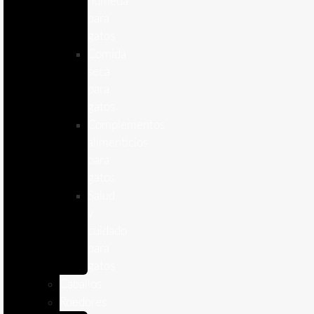
humeda
para
gatos
Comida
seca
para
gatos
Complementos
alimenticios
para
gatos
Salud
y
cuidado
para
gatos
Caballos
Roedores