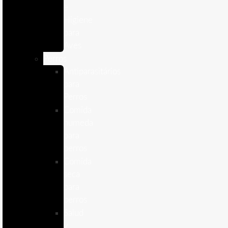
e
Higiene
para
Aves
Perros
Antiparasitários
para
Perros
Comida
humeda
para
perros
Comida
seca
para
perros
Salud
y