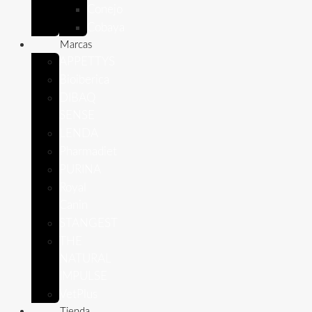
Conejo
Cobaya
Marcas
APPETTYS
Bioiberica
DIBAQ
SENSE
LENDA
Pharmadiet
PURINA
Royal
Canin
STANGEST
THE
NATURAL
IMPULSE
VetPlus
Tienda