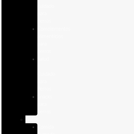
cuidado
para
perros
Complementos
alimenticios
para
perros
Salud
y
Cuidado
para
Perros
Snacks
para
perros
Gatos
Comida