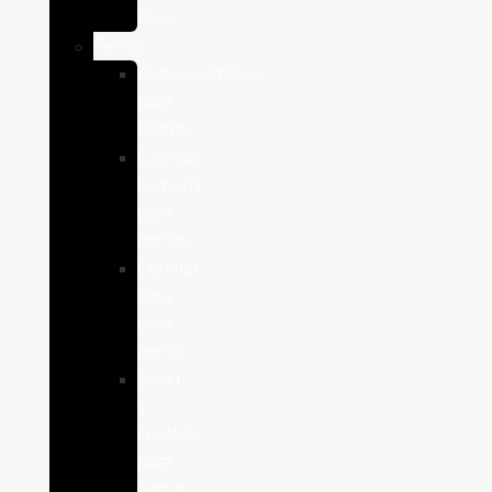
Aves
Perros
Antiparasitários
para
Perros
Comida
humeda
para
perros
Comida
seca
para
perros
Salud
y
cuidado
para
perros