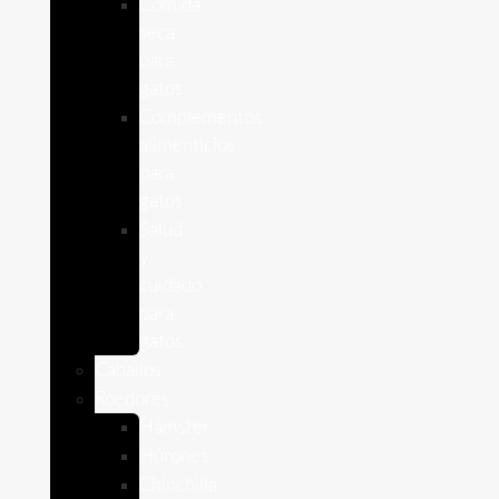
Comida
seca
para
gatos
Complementos
alimenticios
para
gatos
Salud
y
cuidado
para
gatos
Caballos
Roedores
Hámster
Húrones
Chinchilla