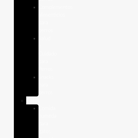
Complementos
alimenticios
para
perros
Salud
y
Cuidado
para
Perros
Snacks
para
perros
Gatos
Comida
humeda
para
gatos