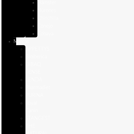
Hámster
Húrones
Chinchilla
Conejo
Cobaya
Marcas
APPETTYS
Bioiberica
DIBAQ
SENSE
LENDA
Pharmadiet
PURINA
Royal
Canin
STANGEST
THE
NATURAL