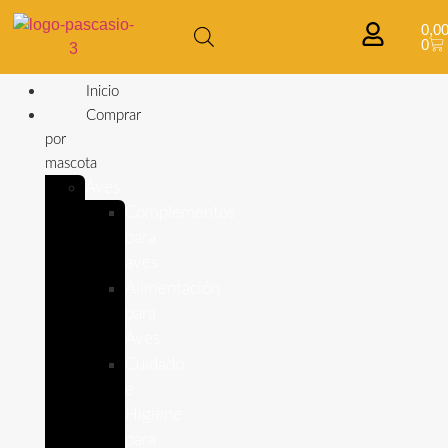
0,0
0
Inicio
Comprar
por
mascota
Aves
Complementos
para
aves
Alimentación
para
Aves
Cuidado
e
Higiene
para