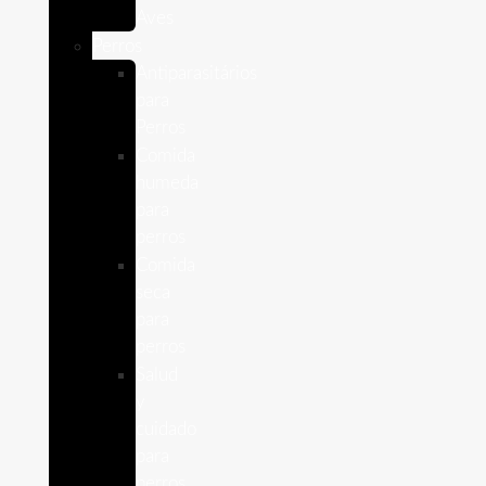
Aves
Perros
Antiparasitários
para
Perros
Comida
humeda
para
perros
Comida
seca
para
perros
Salud
y
cuidado
para
perros