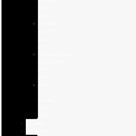
humeda
para
gatos
Comida
seca
para
gatos
Complementos
alimenticios
para
gatos
Salud
y
cuidado
para
gatos
Caballos
Roedores