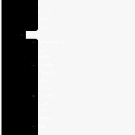
e
Higiene
para
Aves
Perros
Antiparasitários
para
Perros
Comida
humeda
para
perros
Comida
seca
para
perros
Salud
y