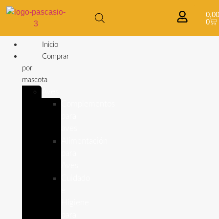
0,0
0
Inicio
Comprar
por
mascota
Aves
Complementos
para
aves
Alimentación
para
Aves
Cuidado
e
Higiene
para