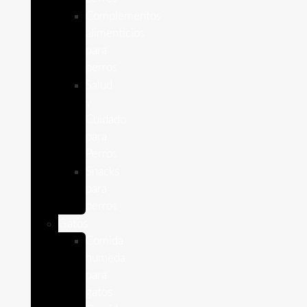
Complementos
alimenticios
para
perros
Salud
y
Cuidado
para
Perros
Snacks
para
perros
Gatos
Comida
humeda
para
gatos