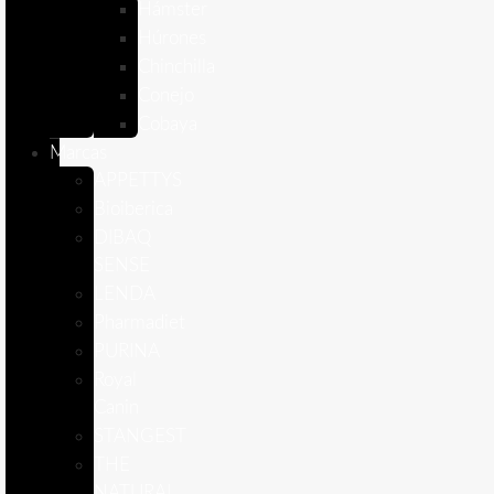
Hámster
Húrones
Chinchilla
Conejo
Cobaya
Marcas
APPETTYS
Bioiberica
DIBAQ
SENSE
LENDA
Pharmadiet
PURINA
Royal
Canin
STANGEST
THE
NATURAL