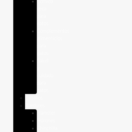
Comida
seca
para
gatos
Complementos
alimenticios
para
gatos
Salud
y
cuidado
para
gatos
Caballos
Roedores
Hámster
Húrones
Chinchilla