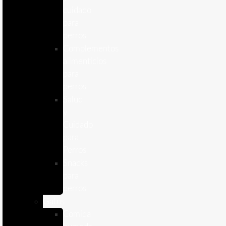
cuidado
para
perros
Complementos
alimenticios
para
perros
Salud
y
Cuidado
para
Perros
Snacks
para
perros
Gatos
Comida