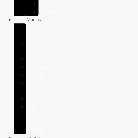
Conejo
Cobaya
Marcas
APPETTYS
Bioiberica
DIBAQ
SENSE
LENDA
Pharmadiet
PURINA
Royal
Canin
STANGEST
THE
NATURAL
IMPULSE
VetPlus
Tienda