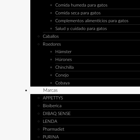
Comida humeda para gatos
Comida seca para gatos
Complementos alimenticios para gatos
Salud y cuidado para gatos
Caballos
Roedores
Hámster
Húrones
Chinchilla
Conejo
Cobaya
Marcas
APPETTYS
Bioiberica
DIBAQ SENSE
LENDA
Pharmadiet
PURINA