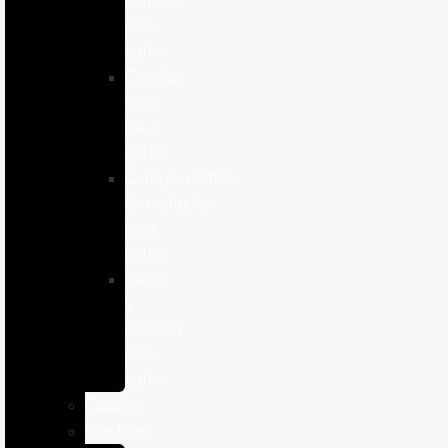
humeda
para
gatos
Comida
seca
para
gatos
Complementos
alimenticios
para
gatos
Salud
y
cuidado
para
gatos
Caballos
Roedores