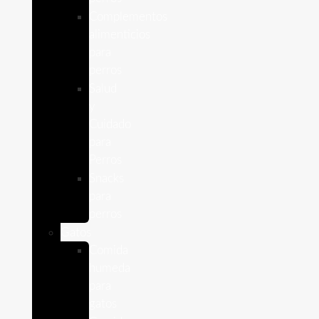
Complementos
alimenticios
para
perros
Salud
y
Cuidado
para
Perros
Snacks
para
perros
Gatos
Comida
humeda
para
gatos