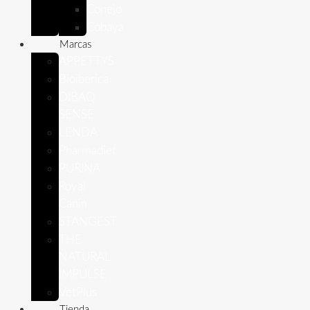
Conejo
Cobaya
Marcas
APPETTYS
Bioiberica
DIBAQ
SENSE
LENDA
Pharmadiet
PURINA
Royal
Canin
STANGEST
THE
NATURAL
IMPULSE
VetPlus
Tienda