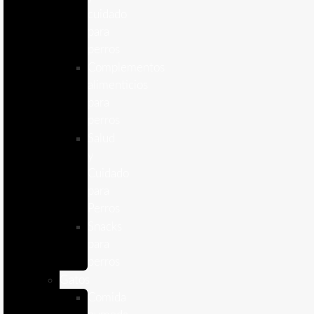
cuidado
para
perros
Complementos
alimenticios
para
perros
Salud
y
Cuidado
para
Perros
Snacks
para
perros
Gatos
Comida