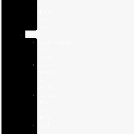
e
Higiene
para
Aves
Perros
Antiparasitários
para
Perros
Comida
humeda
para
perros
Comida
seca
para
perros
Salud
y