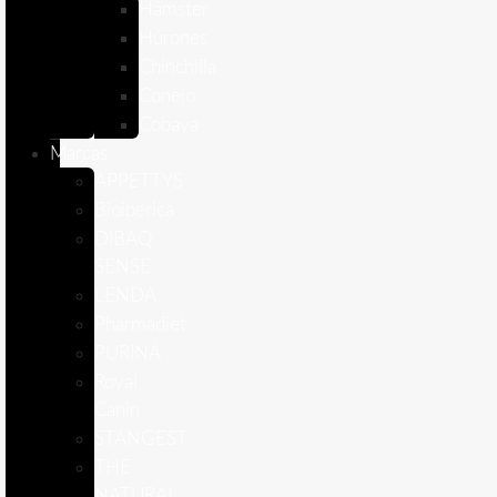
Hámster
Húrones
Chinchilla
Conejo
Cobaya
Marcas
APPETTYS
Bioiberica
DIBAQ
SENSE
LENDA
Pharmadiet
PURINA
Royal
Canin
STANGEST
THE
NATURAL