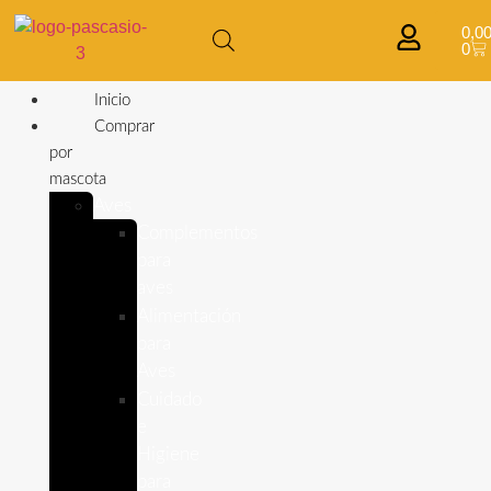
0,0
0
Inicio
Comprar
por
mascota
Aves
Complementos
para
aves
Alimentación
para
Aves
Cuidado
e
Higiene
para