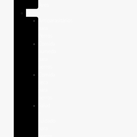
Aves
Perros
Antiparasitários
para
Perros
Comida
humeda
para
perros
Comida
seca
para
perros
Salud
y
cuidado
para
perros