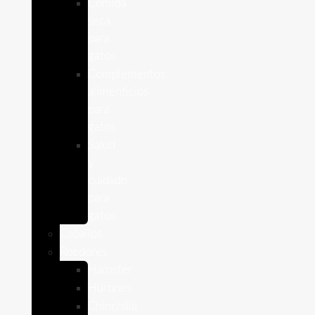
Comida
seca
para
gatos
Complementos
alimenticios
para
gatos
Salud
y
cuidado
para
gatos
Caballos
Roedores
Hámster
Húrones
Chinchilla