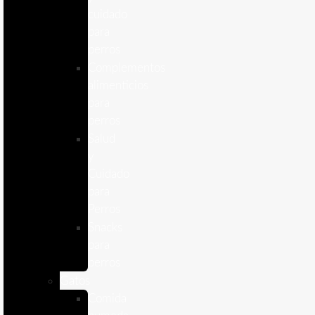
cuidado
para
perros
Complementos
alimenticios
para
perros
Salud
y
Cuidado
para
Perros
Snacks
para
perros
Gatos
Comida