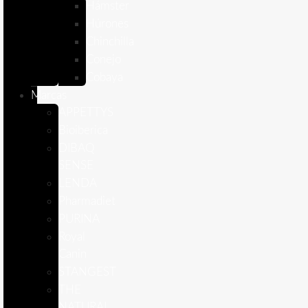
Hámster
Húrones
Chinchilla
Conejo
Cobaya
Marcas
APPETTYS
Bioiberica
DIBAQ
SENSE
LENDA
Pharmadiet
PURINA
Royal
Canin
STANGEST
THE
NATURAL