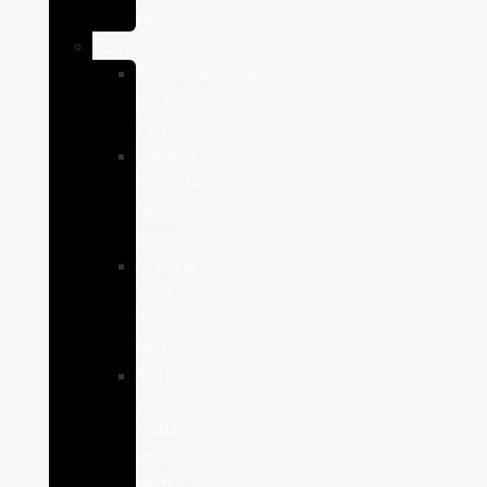
Aves
Perros
Antiparasitários
para
Perros
Comida
humeda
para
perros
Comida
seca
para
perros
Salud
y
cuidado
para
perros