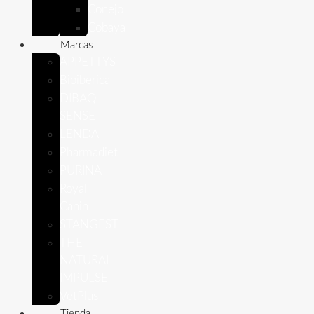
Conejo
Cobaya
Marcas
APPETTYS
Bioiberica
DIBAQ
SENSE
LENDA
Pharmadiet
PURINA
Royal
Canin
STANGEST
THE
NATURAL
IMPULSE
VetPlus
Tienda