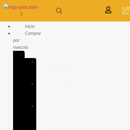
0,0
0
Inicio
Comprar
por
mascota
Aves
Complementos
para
aves
Alimentación
para
Aves
Cuidado
e
Higiene
para