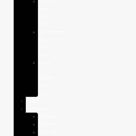
Comida
seca
para
gatos
Complementos
alimenticios
para
gatos
Salud
y
cuidado
para
gatos
Caballos
Roedores
Hámster
Húrones
Chinchilla