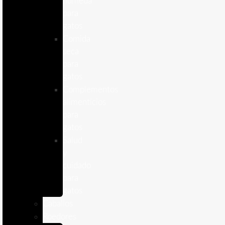
humeda
para
gatos
Comida
seca
para
gatos
Complementos
alimenticios
para
gatos
Salud
y
cuidado
para
gatos
Caballos
Roedores