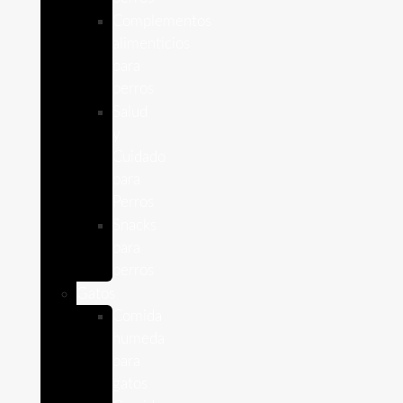
Complementos
alimenticios
para
perros
Salud
y
Cuidado
para
Perros
Snacks
para
perros
Gatos
Comida
humeda
para
gatos