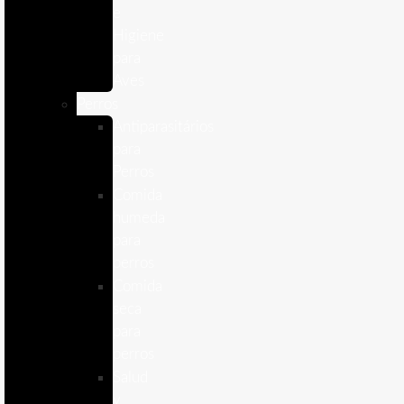
e
Higiene
para
Aves
Perros
Antiparasitários
para
Perros
Comida
humeda
para
perros
Comida
seca
para
perros
Salud
y